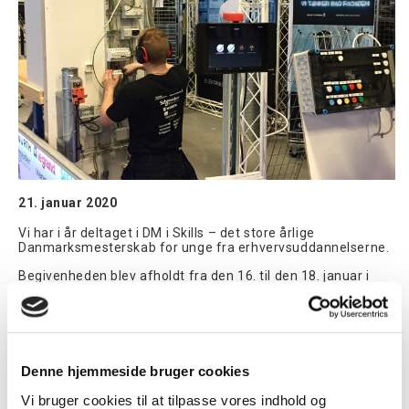
21. januar 2020
Vi har i år deltaget i DM i Skills – det store årlige
Danmarksmesterskab for unge fra erhvervsuddannelserne.
Begivenheden blev afholdt fra den 16. til den 18. januar i
Bella Center i København. Omkring 300 elever og lærlinge
har kæmpet inden for de forskellige fag, herunder
elektrikerfaget.
Fem elektrikerlærlinge deltog i konkurrencen og blev i løbet
af de tre dage stillet forskellige opgaver.
Denne hjemmeside bruger cookies
Prisen som Danmarks bedste elektrikerlærling gik til Emil
Vi bruger cookies til at tilpasse vores indhold og
Eigenbrod fra SIF Gruppen A/S. Emil var i november 2019 på