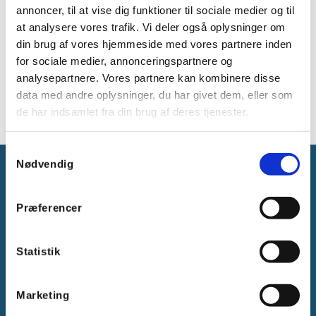
Dali kursus hos Vanpee, som et led i forberedelsen til DM i
annoncer, til at vise dig funktioner til sociale medier og til
Skills 2020.
at analysere vores trafik. Vi deler også oplysninger om
Vanpee deltog i samarbejde med EVU og har leveret Mi
din brug af vores hjemmeside med vores partnere inden
kasser fra Hensel til brug i konkurrencen og Casambi
for sociale medier, annonceringspartnere og
lysstyring, som de besøgende kunne prøve kræfter med.
analysepartnere. Vores partnere kan kombinere disse
Læs mere om DM i Skills
data med andre oplysninger, du har givet dem, eller som
de har indsamlet fra din brug af deres tjenester.
Samtykkevalg
Nødvendig
Præferencer
Gammelager 15
Statistik
2605 Brøndby, Danmark
CVR: DK-25695801
Marketing
Tlf.:
+45 44 85 90 00
E-mail:
info@vanpee.dk