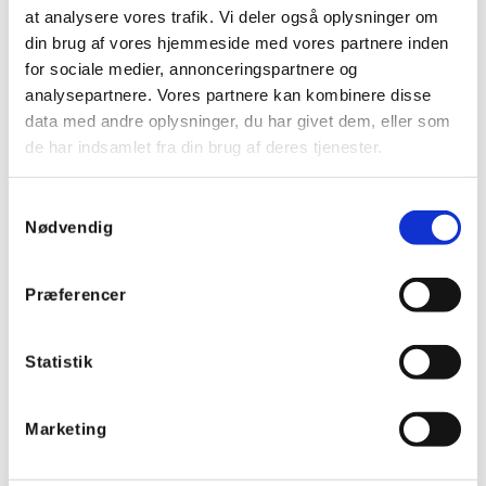
at analysere vores trafik. Vi deler også oplysninger om
Med udvendige beslag til montering
din brug af vores hjemmeside med vores partnere inden
for sociale medier, annonceringspartnere og
Eksterne beslag medfølger altid
analysepartnere. Vores partnere kan kombinere disse
Frit valg mellem flere positioner (op, ned, højre og
data med andre oplysninger, du har givet dem, eller som
venstre)
de har indsamlet fra din brug af deres tjenester.
Nem afmærkning på grund af optimal
tilgængelighed
Samtykkevalg
Slidsede huller for perfekt justering
Nødvendig
Præferencer
Forgreningsdåser og
forskruninger til Ex-zone 2 og 22
Statistik
Produktegenskaber
Marketing
Ex-mærkning for eksplosive gasatmosfærer: II 3G Ex ec IIC
T6 Gc