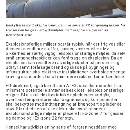
Beskyttelse mod eksplosioner: Den nye serie af KX forgreningsdåser fra
Hensel kan bruges i arbejdsmiljøer med eksplosive gasser og
brændbart støv.
Eksplosionsfarlige miljøer opstår typisk, når der frigives eller
dannes brændbare stoffer, gasser, væsker eller støv.
Sikkerhed er særlig vigtig i eksplosionsfarlige miljøer, da selv
små antændelseskilder kan forårsage en eksplosion. Da en
eksplosion kan resultere i alvorlige skader på personer og
udstyr samt forårsage brand og skade på bygninger og
infrastruktur, skal elektriske installationer overholde strenge
krav og standarder, for at minimere risikoen for antændelse.
EU-direktivet, også kendt som ATEX, opstiller metoder til at
minimere potentielle antændelseskilder i eksplosionsfarlige
miljøer. Bl.a. skal elektrostatiske opladninger undgås,
overfladetemperaturer skal begrænses og komponenter
skal beskyttes mod indtrængning af brændbart og ledende
støv. Størstedelen af alle elektriske installationer i
eksplosionsfarlige miljøer er placeret i Ex-zone 2 for gasser
og dampe og i Ex-zone 22 for støv.
Hensel har udviklet en ny serie af forgreningsdåser med