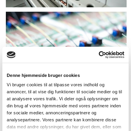
Denne hjemmeside bruger cookies
Vi bruger cookies til at tilpasse vores indhold og
annoncer, til at vise dig funktioner til sociale medier og til
at analysere vores trafik. Vi deler også oplysninger om
Doepke blev i 1956 grundlagt af forretningsmand Franz
din brug af vores hjemmeside med vores partnere inden
Doepke og ingeniør August-Wilhelm Engels i Norden,
for sociale medier, annonceringspartnere og
Tyskland. Doepke udførte i 1950'erne banebrydende arbejde
inden for beskyttelse mod fejlstrøm ved at udvikle,
analysepartnere. Vores partnere kan kombinere disse
producere og sælge de første fejlstrømsafbrydere. Det var
data med andre oplysninger, du har givet dem, eller som
en vanskelig forretning i begyndelsen, da RCD'er hverken