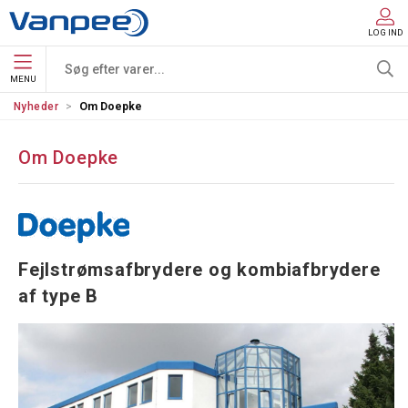
LOG IND
MENU
Nyheder
Om Doepke
Om Doepke
Fejlstrømsafbrydere og kombiafbrydere
af type B