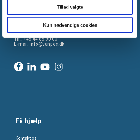
Tillad valgte
Gammelager 15
2605 Brøndby, Danmark
Kun nødvendige cookies
CVR: DK-25695801
Tlf.:
+45 44 85 90 00
E-mail:
info@vanpee.dk
Få hjælp
Kontakt os