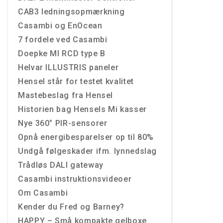
CAB3 ledningsopmærkning
Casambi og EnOcean
7 fordele ved Casambi
Doepke MI RCD type B
Helvar ILLUSTRIS paneler
Hensel står for testet kvalitet
Mastebeslag fra Hensel
Historien bag Hensels Mi kasser
Nye 360° PIR-sensorer
Opnå energibesparelser op til 80%
Undgå følgeskader ifm. lynnedslag
Trådløs DALI gateway
Casambi instruktionsvideoer
Om Casambi
Kender du Fred og Barney?
HAPPY – Små kompakte gelboxe