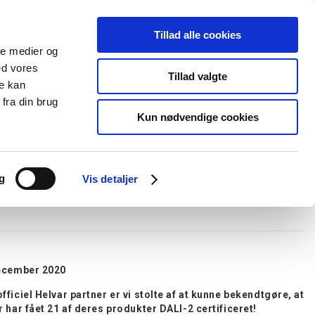
Tillad alle cookies
+45 44 85 90 00
Ny kunde
Log ind
ale medier og
ed vores
Support
Tillad valgte
re kan
fra din brug
Kun nødvendige cookies
elboxe og gel
Ledningskanaler
Opmærkning
Forgreningsmateriel
g
Vis detaljer
ecember 2020
fficiel Helvar partner er vi stolte af at kunne bekendtgøre, at
r har fået 21 af deres produkter DALI-2 certificeret!