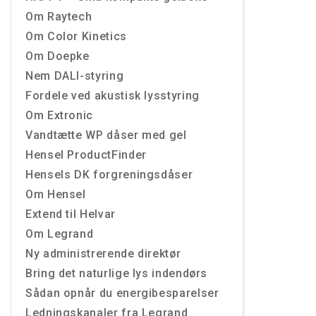
Om Raytech
Om Color Kinetics
Om Doepke
Nem DALI-styring
Fordele ved akustisk lysstyring
Om Extronic
Vandtætte WP dåser med gel
Hensel ProductFinder
Hensels DK forgreningsdåser
Om Hensel
Extend til Helvar
Om Legrand
Ny administrerende direktør
Bring det naturlige lys indendørs
Sådan opnår du energibesparelser
Ledningskanaler fra Legrand