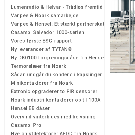
Lumenradio & Helvar - Trådløs fremtid
Vanpee & Noark samarbejde
Vanpee & Hensel: Et stærkt partnerskab
Casambi Salvador 1000-serien
Vores første ESG-rapport
Ny leverandør af TYTAN®
Ny DK0100 forgreningsdåse fra Hensel
Termorelæer fra Noark
Sådan undgår du kondens i kapslinger
Minikontaktorer fra Noark
Extronic opgraderer to PIR sensorer
Noark industri kontaktorer op til 100A
Hensel EB dåser
Overvind vinterblues med belysning
Casambi Pro
Nye gnistdetektorer AFDD fra Noark