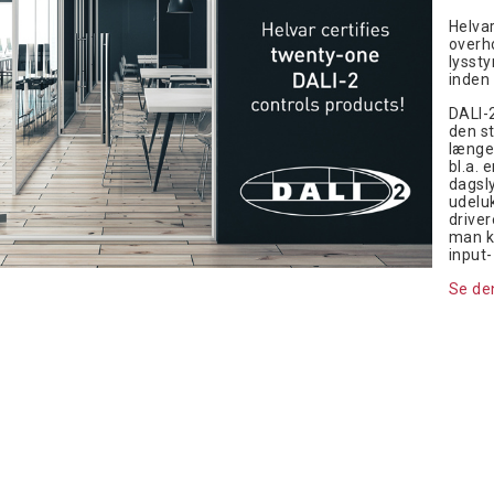
Helvar
overh
lysst
inden 
DALI-
den s
længe
bl.a. 
dagsly
udeluk
drive
man ku
input-
Se den