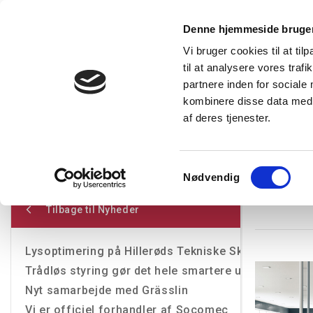
Denne hjemmeside bruger
Vi bruger cookies til at til
til at analysere vores tra
Forside
Produkter
Express levering
Vidensba
partnere inden for sociale
kombinere disse data med a
af deres tjenester.
Restsalg
Kampagnetilbud
Lysstyring
Belysning
T
Nyheder
Helvar certificerer 21 DALI-2 produkter
Samtykkevalg
Nødvendig
Helvar c
Tilbage til Nyheder
Lysoptimering på Hillerøds Tekniske Skole-U/NORD
Trådløs styring gør det hele smartere uden at trækk
Nyt samarbejde med Grässlin
Vi er officiel forhandler af Socomec