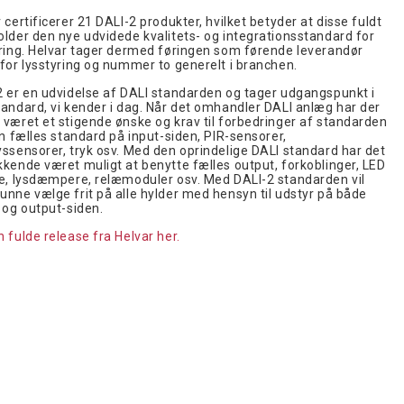
 certificerer 21 DALI-2 produkter, hvilket betyder at disse fuldt
older den nye udvidede kvalitets- og integrationsstandard for
yring. Helvar tager dermed føringen som førende leverandør
for lysstyring og nummer to generelt i branchen.
2 er en udvidelse af DALI standarden og tager udgangspunkt i
tandard, vi kender i dag. Når det omhandler DALI anlæg har der
 været et stigende ønske og krav til forbedringer af standarden
en fælles standard på input-siden, PIR-sensorer,
ssensorer, tryk osv. Med den oprindelige DALI standard har det
kende været muligt at benytte fælles output, forkoblinger, LED
re, lysdæmpere, relæmoduler osv. Med DALI-2 standarden vil
nne vælge frit på alle hylder med hensyn til udstyr på både
 og output-siden.
 fulde release fra Helvar her.