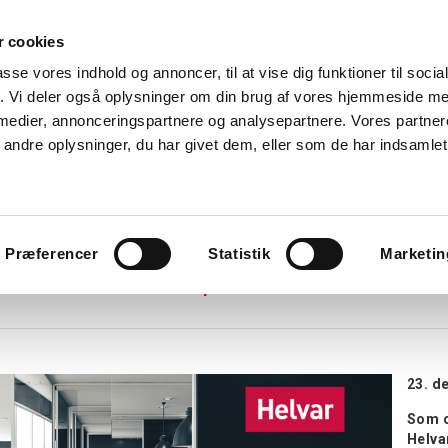
 cookies
Søg
passe vores indhold og annoncer, til at vise dig funktioner til soci
fik. Vi deler også oplysninger om din brug af vores hjemmeside m
nk
Kurser
Referencer
Kontakt os
 medier, annonceringspartnere og analysepartnere. Vores partne
ndre oplysninger, du har givet dem, eller som de har indsamlet 
avlekomponenter
Tavler
Boligtavler
Forgreningsdåser
G
Præferencer
Statistik
Marketin
ertificerer 21 DALI-2 produkter
23. d
e ledninger
Som o
Helva