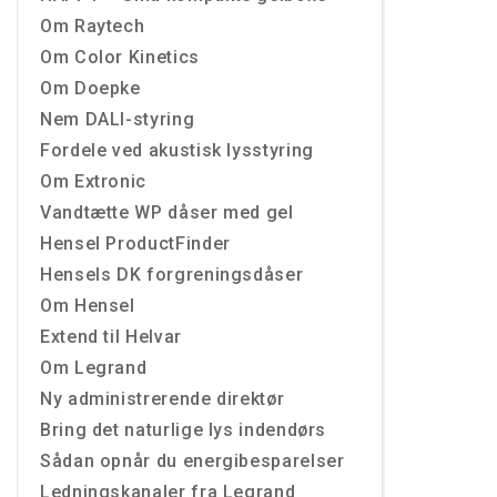
Om Raytech
Om Color Kinetics
Om Doepke
Nem DALI-styring
Fordele ved akustisk lysstyring
Om Extronic
Vandtætte WP dåser med gel
Hensel ProductFinder
Hensels DK forgreningsdåser
Om Hensel
Extend til Helvar
Om Legrand
Ny administrerende direktør
Bring det naturlige lys indendørs
Sådan opnår du energibesparelser
Ledningskanaler fra Legrand