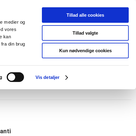
Tillad alle cookies
+45 44 85 90 00
Ny kunde
Log ind
ale medier og
ed vores
Support
Tillad valgte
re kan
fra din brug
Kun nødvendige cookies
elboxe og gel
Ledningskanaler
Opmærkning
Forgreningsmateriel
g
Vis detaljer
anti