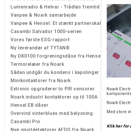
Lumenradio & Helvar - Trådløs fremtid
Vanpee & Noark samarbejde
Vanpee & Hensel: Et stærkt partnerskab
Casambi Salvador 1000-serien
Vores første ESG-rapport
Ny leverandør af TYTAN®
Ny DK0100 forgreningsdåse fra Hensel
Termorelæer fra Noark
Sådan undgår du kondens i kapslinger
Minikontaktorer fra Noark
Extronic opgraderer to PIR sensorer
Noark Electr
komponenter 
Noark industri kontaktorer op til 100A
Noark Electr
Hensel EB dåser
Med store in
Overvind vinterblues med belysning
Casambi Pro
Klik her for
Nye gnistdetektorer AFDD fra Noark