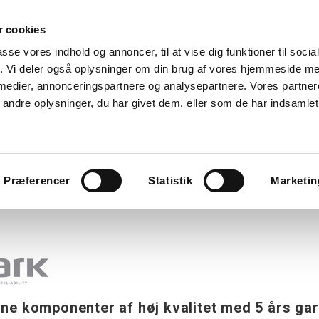
 cookies
Søg
passe vores indhold og annoncer, til at vise dig funktioner til soci
fik. Vi deler også oplysninger om din brug af vores hjemmeside m
nk
Kurser
Referencer
Kontakt os
 medier, annonceringspartnere og analysepartnere. Vores partne
ndre oplysninger, du har givet dem, eller som de har indsamlet 
avlekomponenter
Tavler
Boligtavler
Forgreningsdåser
G
Præferencer
Statistik
Marketin
k Electric
e ledninger
ne komponenter af høj kvalitet med 5 års gar