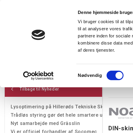
Denne hjemmeside bruger
Vi bruger cookies til at til
til at analysere vores tra
Forside
Produkter
Express levering
Vidensba
partnere inden for sociale
kombinere disse data med a
af deres tjenester.
Restsalg
Kampagnetilbud
Lysstyring
Belysning
T
Nyheder
Om Noark Electric
Samtykkevalg
Nødvendig
Om Noar
Tilbage til Nyheder
Lysoptimering på Hillerøds Tekniske Skole-U/NORD
Trådløs styring gør det hele smartere uden at trækk
Nyt samarbejde med Grässlin
DIN-skin
Vi er officiel forhandler af Socomec