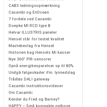
CAB3 ledningsopmærkning
Casambi og EnOcean
7 fordele ved Casambi
Doepke MI RCD type B
Helvar ILLUSTRIS paneler
Hensel står for testet kvalitet
Mastebeslag fra Hensel
Historien bag Hensels Mi kasser
Nye 360° PIR-sensorer
Opnå energibesparelser op til 80%
Undgå følgeskader ifm. lynnedslag
Trådløs DALI gateway
Casambi instruktionsvideoer
Om Casambi
Kender du Fred og Barney?
HAPPY – Små kompakte gelboxe