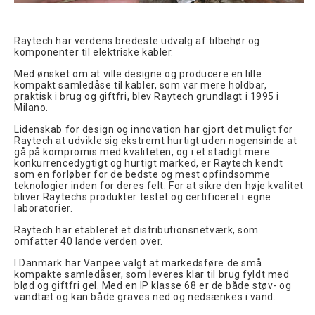
Raytech har verdens bredeste udvalg af tilbehør og
komponenter til elektriske kabler.
Med ønsket om at ville designe og producere en lille
kompakt samledåse til kabler, som var mere holdbar,
praktisk i brug og giftfri, blev Raytech grundlagt i 1995 i
Milano.
Lidenskab for design og innovation har gjort det muligt for
Raytech at udvikle sig ekstremt hurtigt uden nogensinde at
gå på kompromis med kvaliteten, og i et stadigt mere
konkurrencedygtigt og hurtigt marked, er Raytech kendt
som en forløber for de bedste og mest opfindsomme
teknologier inden for deres felt. For at sikre den høje kvalitet
bliver Raytechs produkter testet og certificeret i egne
laboratorier.
Raytech har etableret et distributionsnetværk, som
omfatter 40 lande verden over.
I Danmark har Vanpee valgt at markedsføre de små
kompakte samledåser, som leveres klar til brug fyldt med
blød og giftfri gel. Med en IP klasse 68 er de både støv- og
vandtæt og kan både graves ned og nedsænkes i vand.