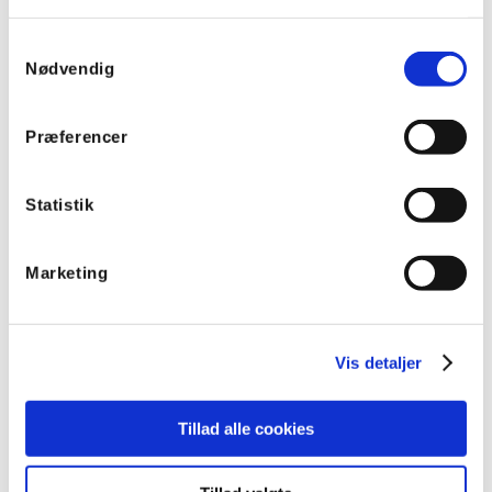
Samtykkevalg
Nødvendig
Folketeatret
Præferencer
Statistik
Marketing
Vis detaljer
Tillad alle cookies
BIG BIO Nordhavn