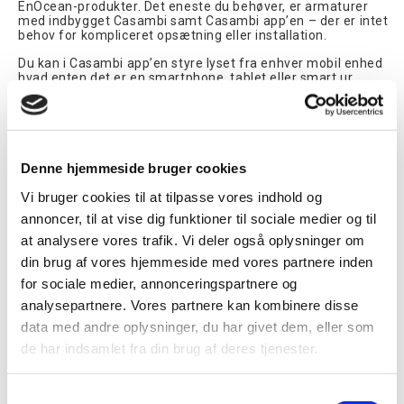
EnOcean-produkter. Det eneste du behøver, er armaturer
med indbygget Casambi samt Casambi app’en – der er intet
behov for kompliceret opsætning eller installation.
Du kan i Casambi app’en styre lyset fra enhver mobil enhed
hvad enten det er en smartphone, tablet eller smart ur.
Lyset kan også styres ved hjælp af sensorer, timere, kablede
kontakter og lysdæmpere udstyret med en Casambi
Bluetooth-enhed.
Casambi EnOcean tryk
Denne hjemmeside bruger cookies
Vi bruger cookies til at tilpasse vores indhold og
annoncer, til at vise dig funktioner til sociale medier og til
at analysere vores trafik. Vi deler også oplysninger om
din brug af vores hjemmeside med vores partnere inden
for sociale medier, annonceringspartnere og
analysepartnere. Vores partnere kan kombinere disse
Vanpee forhandler
trådløse Casambi EnOcean tryk
. Trykket
er batteriløst og der er hverken brug for strømforsyning
data med andre oplysninger, du har givet dem, eller som
eller kabelføring for at sende signaler til de valgte
de har indsamlet fra din brug af deres tjenester.
armaturer. Trykket kræver derfor ingen vedligeholdelse. Det
er muligt at styre enkelte armaturer, armaturgrupper, alle
armaturer i et netværk, scener og animationer.
Samtykkevalg