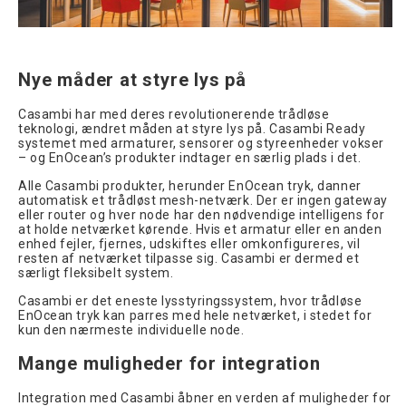
Nye måder at styre lys på
Casambi har med deres revolutionerende trådløse
teknologi, ændret måden at styre lys på. Casambi Ready
systemet med armaturer, sensorer og styreenheder vokser
– og EnOcean’s produkter indtager en særlig plads i det.
Alle Casambi produkter, herunder EnOcean tryk, danner
automatisk et trådløst mesh-netværk. Der er ingen gateway
eller router og hver node har den nødvendige intelligens for
at holde netværket kørende. Hvis et armatur eller en anden
enhed fejler, fjernes, udskiftes eller omkonfigureres, vil
resten af netværket tilpasse sig. Casambi er dermed et
særligt fleksibelt system.
Casambi er det eneste lysstyringssystem, hvor trådløse
EnOcean tryk kan parres med hele netværket, i stedet for
kun den nærmeste individuelle node.
Mange muligheder for integration
Integration med Casambi åbner en verden af muligheder for