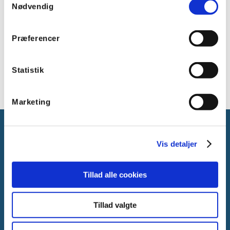
Takket være NFC-teknologi er idriftsættelsen hurtig og enkel
Nødvendig
og trykket aktiveres via NFC-chippen på din smartphone
eller tablet. Trykket kan bruges og konfigureres via Casambi
app’en.
Præferencer
Det trådløse EnOcean tryk kan styre 4 scenarier, regulere
lyset op og ned samt regulere Kelvin temperaturer. Trykket
passer til FUGA materiel og kan monteres på væg f.eks.
sammen med FUGA underlag og ramme.
Statistik
Marketing
Vis detaljer
Tillad alle cookies
Gammelager 15
2605 Brøndby, Danmark
Tillad valgte
CVR: DK-25695801
Tlf.:
+45 44 85 90 00
E-mail:
info@vanpee.dk