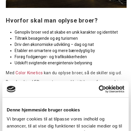
Hvorfor skal man oplyse broer?
Genopliv broer ved at skabe en unik karakter og identitet
Tiltræk besøgende og øg turismen
Driv den økonomiske udvikling – dag og nat
Etabler en smartere og mere bæredygtig by
Forøg fodgænger- og trafiksikkerheden
Udskift svigtende energiintensiv belysning
Med
Color Kinetics
kan du oplyse broer, så de skiller sig ud.
De udendørs LED-armaturer med hvidt lys og farveændring
fås i en bred vifte af formfaktorer, outputniveauer og
lysfordeling. Armaturerne er robuste og kan modstå selv de
hårdeste miljøer. Idriftsættelsen er enkel og
vedligeholdelsen lav og med et lavt energiforbrug er det
ovenikøbet en miljøvenlig løsning.
Denne hjemmeside bruger cookies
Eksempel: Be'er Sheva fodgængerbro i Israel
Vi bruger cookies til at tilpasse vores indhold og
Den 210 meter lange Be’er Sheva bro i Israel krydser en
annoncer, til at vise dig funktioner til sociale medier og til
række jernbanespor mellem stationen og teknologiparken i