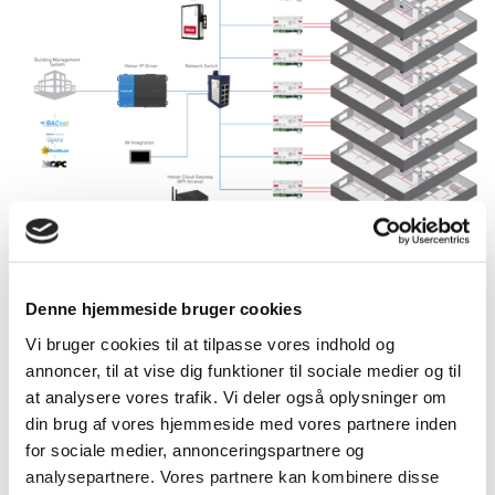
Integration med AV-systemer
Denne hjemmeside bruger cookies
Opret smarte scener ud over belysning ved at inkorporere
andre systemer såsom AV og persienner på f.eks. skoler,
Vi bruger cookies til at tilpasse vores indhold og
hoteller, kontorer og krydstogtskibe.
annoncer, til at vise dig funktioner til sociale medier og til
Integration med BMS og digitale
at analysere vores trafik. Vi deler også oplysninger om
tjenester
din brug af vores hjemmeside med vores partnere inden
for sociale medier, annonceringspartnere og
BMS står for Building Management System og er en
analysepartnere. Vores partnere kan kombinere disse
betegnelse for det samlede CTS- og IBI-anlæg. BMS-