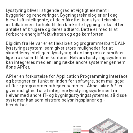
Lysstyring bliver i stigende grad et vigtigt element i
byggerier og renoveringer. Bygningsteknologier er i dag
blevet så intelligente, at de målrettet kan styre tekniske
installationer i forhold til den konkrete bygning f.eks. efter
antallet af brugere og deres adfærd. Dette er med til at
forbedre energieffektiviteten og øge komforten.
Digidim fra Helvar er et fleksibelt og programmerbart DALI-
lysstyringssystem, som giver store muligheder for at
skræddersy intelligent lysstyring til en lang række områder
lige fra skoler til åbne kontorer. Helvars lysstyringssystemer
kan integreres med en lang række andre systemer gennem
åbne API’er.
API er en forkortelse for Application Programming Interface
og betegner en funktion inden for software, som muliggør,
at flere programmer arbejder sammen. Åbne, sikre API’er
giver mulighed for at integrere lysstyringssystemer fra
Helvar med andre IT- og bygningsstyringssystemer, så disse
systemer kan administrere belysningsplaner og -
hændelser.