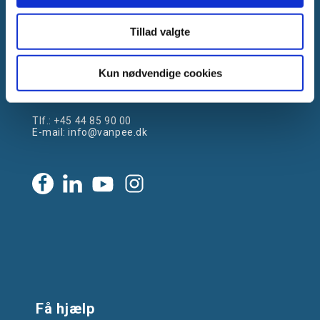
Tillad valgte
Gammelager 15
Kun nødvendige cookies
2605 Brøndby, Danmark
CVR: DK-25695801
Tlf.:
+45 44 85 90 00
E-mail:
info@vanpee.dk
Få hjælp