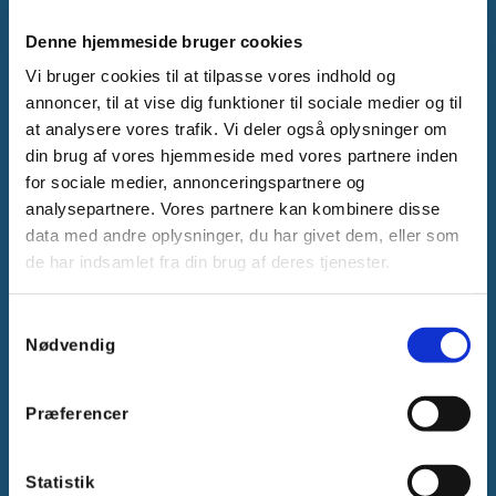
Denne hjemmeside bruger cookies
Gammelager 15
Vi bruger cookies til at tilpasse vores indhold og
2605 Brøndby, Danmark
annoncer, til at vise dig funktioner til sociale medier og til
CVR: DK-25695801
at analysere vores trafik. Vi deler også oplysninger om
Tlf.:
+45 44 85 90 00
din brug af vores hjemmeside med vores partnere inden
E-mail:
info@vanpee.dk
for sociale medier, annonceringspartnere og
analysepartnere. Vores partnere kan kombinere disse
data med andre oplysninger, du har givet dem, eller som
de har indsamlet fra din brug af deres tjenester.
Samtykkevalg
Nødvendig
Præferencer
Få hjælp
Statistik