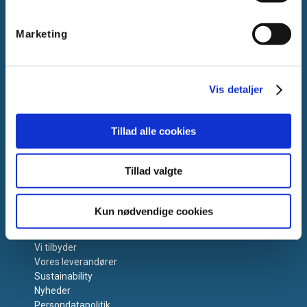
Kontakt os
Support
Salgs- og Leveringsbetingelser
Marketing
Miljøbidrag
Retur
Reklamation
Vis detaljer
Tillad alle cookies
Tillad valgte
Om Vanpee
Kun nødvendige cookies
Om os
Vi tilbyder
Vores leverandører
Sustainability
Nyheder
Persondatapolitik