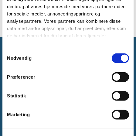
din brug af vores hjemmeside med vores partnere inden
Se udvalget af termorelæer fra Noark
for sociale medier, annonceringspartnere og
analysepartnere. Vores partnere kan kombinere disse
data med andre oplysninger, du har givet dem, eller som
de har indsamlet fra din brug af deres tjenester.
Samtykkevalg
Nødvendig
Præferencer
Gammelager 15
2605 Brøndby, Danmark
CVR: DK-25695801
Statistik
Tlf.:
+45 44 85 90 00
E-mail:
info@vanpee.dk
Marketing