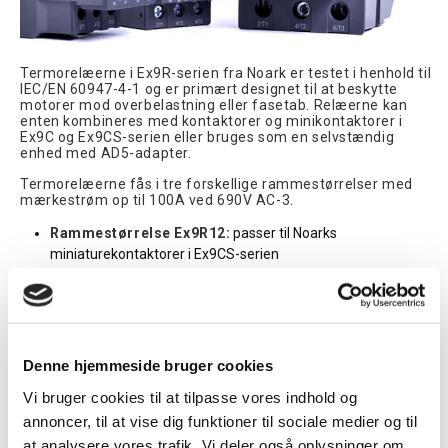
Termorelæerne i Ex9R-serien fra Noark er testet i henhold til
IEC/EN 60947-4-1 og er primært designet til at beskytte
motorer mod overbelastning eller fasetab. Relæerne kan
enten kombineres med kontaktorer og minikontaktorer i
Ex9C og Ex9CS-serien eller bruges som en selvstændig
enhed med AD5-adapter.
Termorelæerne fås i tre forskellige rammestørrelser med
mærkestrøm op til 100A ved 690V AC-3.
Rammestørrelse Ex9R12:
passer til Noarks
miniaturekontaktorer i Ex9CS-serien
Rammestørrelse Ex9R38
: kan monteres på kontaktorer i
Ex9C18-serien. Kan også bruges til kontaktorer i Ex9C38-
serien ved brug sammen med det afstandsstykke, der følger
med relæet.
Rammestørrelse Ex9R100:
kan bruges sammen med
Denne hjemmeside bruger cookies
kontaktorer i serierne Ex9C65 og Ex9C100.
Vi bruger cookies til at tilpasse vores indhold og
Ex9R termorelæer er udstyret med 1 NO og 1 NC
annoncer, til at vise dig funktioner til sociale medier og til
hjælpekontakter. Relæerne findes i 3-polede versioner med
at analysere vores trafik. Vi deler også oplysninger om
klasse 10 A-udløser.