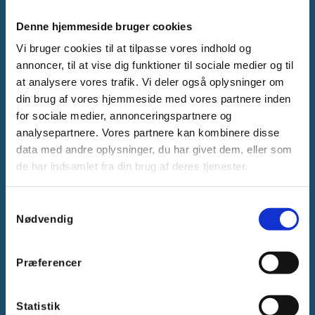
Denne hjemmeside bruger cookies
Gammelager 15
Vi bruger cookies til at tilpasse vores indhold og
2605 Brøndby, Danmark
annoncer, til at vise dig funktioner til sociale medier og til
CVR: DK-25695801
at analysere vores trafik. Vi deler også oplysninger om
Tlf.:
+45 44 85 90 00
din brug af vores hjemmeside med vores partnere inden
E-mail:
info@vanpee.dk
for sociale medier, annonceringspartnere og
analysepartnere. Vores partnere kan kombinere disse
data med andre oplysninger, du har givet dem, eller som
de har indsamlet fra din brug af deres tjenester.
Samtykkevalg
Nødvendig
Præferencer
Få hjælp
Statistik