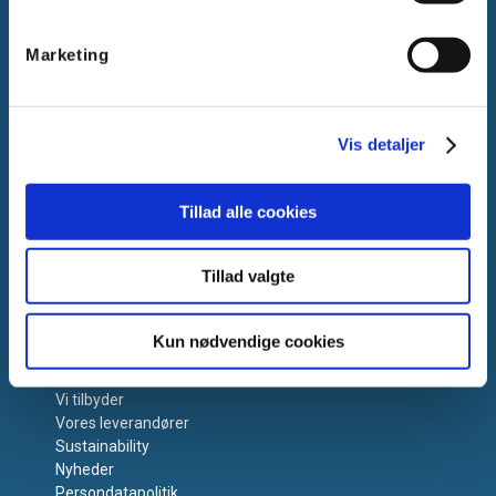
Kontakt os
Support
Salgs- og Leveringsbetingelser
Marketing
Miljøbidrag
Retur
Reklamation
Vis detaljer
Tillad alle cookies
Tillad valgte
Om Vanpee
Kun nødvendige cookies
Om os
Vi tilbyder
Vores leverandører
Sustainability
Nyheder
Persondatapolitik