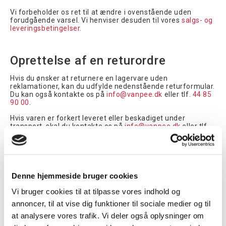
Vi forbeholder os ret til at ændre i ovenstående uden
forudgående varsel. Vi henviser desuden til vores
salgs- og
leveringsbetingelser.
Oprettelse af en returordre
Hvis du ønsker at returnere en lagervare uden
reklamationer, kan du udfylde nedenstående returformular.
Du kan også kontakte os på
info@vanpee.dk
eller tlf.
44 85
90 00
.
Hvis varen er forkert leveret eller beskadiget under
transport, skal du kontakte os på
info@vanpee.dk
eller tlf.
44 85 90 00
. Er der derimod tale om en reklamations- eller
garantisag, kan du læse mere her.
Returneringsformular
Denne hjemmeside bruger cookies
Vi bruger cookies til at tilpasse vores indhold og
annoncer, til at vise dig funktioner til sociale medier og til
at analysere vores trafik. Vi deler også oplysninger om