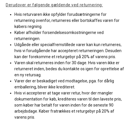
Derudover er følgende gældende ved returnering:
Hvis returvaren ikke opfylder forudsætningerne for
returnering ovenfor, returneres eller bortskaffes varen for
købers regning.
Køber afholder forsendelsesomkostningerne ved
returneringen.
Udgåede eller specialfremstillede varer kan kun returneres,
hvis vi forudgående har accepteret returneringen. Desuden
kan der forekomme et returgebyr på 20% af varens pris.
Varen skal returneres inden for 30 dage. Hvis varen ikke er
returneret inden, bedes du kontakte os igen for oprettelse af
en ny retursag.
Varer der er beskadiget ved modtagelse, pga. for dårlig
emballering, bliver ikke krediteret.
Hvis vi accepterer at tage varer retur, hvor der mangler
dokumentation for køb, krediteres varen til den laveste pris,
som køber har betalt for varen inden for de seneste 90
arbejdsdage. Køber fratrækkes et returgebyr på 20% af
varens pris.