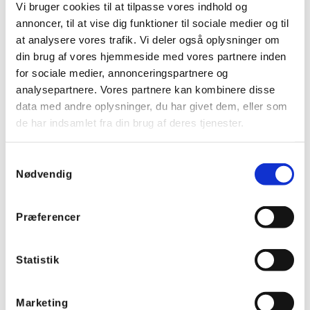
Vi bruger cookies til at tilpasse vores indhold og
Odense Idrætspark
annoncer, til at vise dig funktioner til sociale medier og til
at analysere vores trafik. Vi deler også oplysninger om
din brug af vores hjemmeside med vores partnere inden
for sociale medier, annonceringspartnere og
analysepartnere. Vores partnere kan kombinere disse
data med andre oplysninger, du har givet dem, eller som
de har indsamlet fra din brug af deres tjenester.
Samtykkevalg
Nødvendig
JYSK arena
Præferencer
Statistik
Marketing