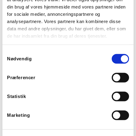
din brug af vores hjemmeside med vores partnere inden
for sociale medier, annonceringspartnere og
analysepartnere. Vores partnere kan kombinere disse
Belysningen er her ved at dæmpe ned.
data med andre oplysninger, du har givet dem, eller som
de har indsamlet fra din brug af deres tjenester.
Samtykkevalg
Nødvendig
Præferencer
Statistik
Marketing
Belysningen er her dæmpet ned til 5%, da der ingen aktivitet