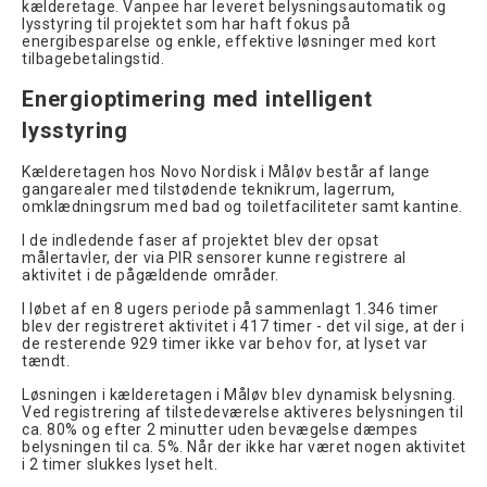
kælderetage. Vanpee har leveret belysningsautomatik og
lysstyring til projektet som har haft fokus på
energibesparelse og enkle, effektive løsninger med kort
tilbagebetalingstid.
Energioptimering med intelligent
lysstyring
Kælderetagen hos Novo Nordisk i Måløv består af lange
gangarealer med tilstødende teknikrum, lagerrum,
omklædningsrum med bad og toiletfaciliteter samt kantine.
I de indledende faser af projektet blev der opsat
målertavler, der via PIR sensorer kunne registrere al
aktivitet i de pågældende områder.
I løbet af en 8 ugers periode på sammenlagt 1.346 timer
blev der registreret aktivitet i 417 timer - det vil sige, at der i
de resterende 929 timer ikke var behov for, at lyset var
tændt.
Løsningen i kælderetagen i Måløv blev dynamisk belysning.
Ved registrering af tilstedeværelse aktiveres belysningen til
ca. 80% og efter 2 minutter uden bevægelse dæmpes
belysningen til ca. 5%. Når der ikke har været nogen aktivitet
i 2 timer slukkes lyset helt.