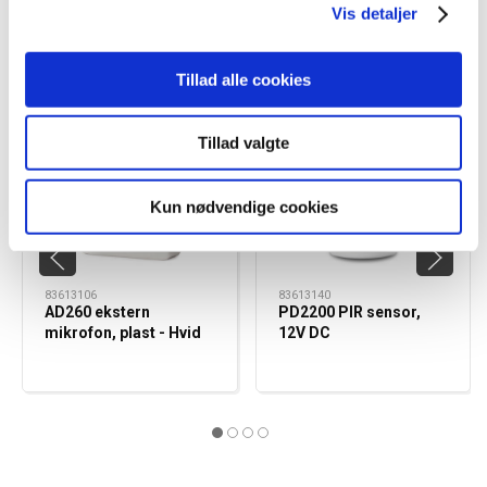
har været i 2 minutter.
Vis detaljer
Anvendte produkter
Tillad alle cookies
Tillad valgte
Kun nødvendige cookies
83613106
83613140
AD260 ekstern
PD2200 PIR sensor,
mikrofon, plast - Hvid
12V DC