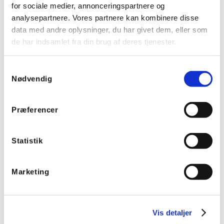
for sociale medier, annonceringspartnere og
analysepartnere. Vores partnere kan kombinere disse
data med andre oplysninger, du har givet dem, eller som
de har indsamlet fra din brug af deres tjenester.
Samtykkevalg
Nødvendig
Præferencer
Statistik
Marketing
Vanpee har leveret et Helvar DALI lysstyringsanlæg til
Rockfons hovedkontor. Anlægget består af Helvar DALI
routere, der effektivt styrer lyset ved hjælp af PIR- og
Vis detaljer
multisensorer for at opnå energibesparelser. Sensorerne
sørger for, at lyset kun er tændt, når der registreres