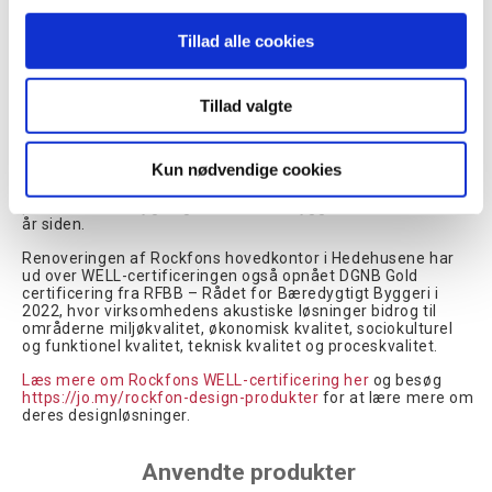
tilstedeværelse. På steder med naturligt dagslysindfald er
tilføjet dagslysregulering, som sørger for at regulere lyset
Tillad alle cookies
alt efter mængden af dagslys i lokalet, hvilket sparer
yderligere på både energiforbrug og elregning.
Zoneopdeling af lyset sikrer en optimal brug af belysningen,
og med mulighed for at styre lyset via tryk samt iPads i hhv.
Tillad valgte
reception og kantine har Rockfon fået et moderne og
fleksibelt system, der leverer energistyring og komfort.
Kun nødvendige cookies
Ud over forbedrede brugerforhold er kontorbygningens
samlede energieffektivitet blevet forbedret med 64
procent, siden bygningen først blev bygget for mere end 50
år siden.
Renoveringen af Rockfons hovedkontor i Hedehusene har
ud over WELL-certificeringen også opnået DGNB Gold
certificering fra RFBB – Rådet for Bæredygtigt Byggeri i
2022, hvor virksomhedens akustiske løsninger bidrog til
områderne miljøkvalitet, økonomisk kvalitet, sociokulturel
og funktionel kvalitet, teknisk kvalitet og proceskvalitet.
Læs mere om Rockfons WELL-certificering her
og besøg
https://jo.my/rockfon-design-produkter
for at lære mere om
deres designløsninger.
Anvendte produkter