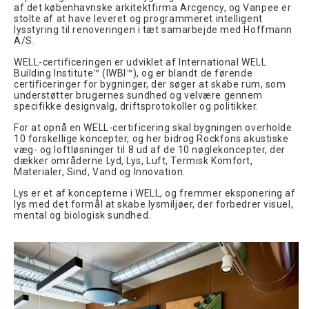
af det københavnske arkitektfirma Arcgency, og Vanpee er
stolte af at have leveret og programmeret intelligent
lysstyring til renoveringen i tæt samarbejde med Hoffmann
A/S.
WELL-certificeringen er udviklet af International WELL
Building Institute™ (IWBI™), og er blandt de førende
certificeringer for bygninger, der søger at skabe rum, som
understøtter brugernes sundhed og velvære gennem
specifikke designvalg, driftsprotokoller og politikker.
For at opnå en WELL-certificering skal bygningen overholde
10 forskellige koncepter, og her bidrog Rockfons akustiske
væg- og loftløsninger til 8 ud af de 10 nøglekoncepter, der
dækker områderne Lyd, Lys, Luft, Termisk Komfort,
Materialer, Sind, Vand og Innovation.
Lys er et af koncepterne i WELL, og fremmer eksponering af
lys med det formål at skabe lysmiljøer, der forbedrer visuel,
mental og biologisk sundhed.