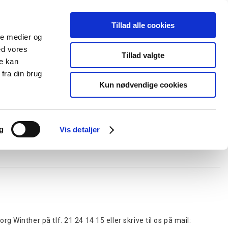
Tillad alle cookies
+45 44 85 90 00
Ny kunde
Log ind
ale medier og
ed vores
Support
Tillad valgte
re kan
fra din brug
Kun nødvendige cookies
elboxe og gel
Ledningskanaler
Opmærkning
Forgreningsmateriel
g
Vis detaljer
Winther på tlf. 21 24 14 15 eller skrive til os på mail: