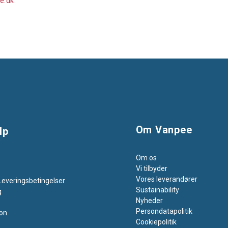
e.dk
.
Om Vanpee
lp
Om os
s
Vi tilbyder
Vores leverandører
Leveringsbetingelser
Sustainability
g
Nyheder
Persondatapolitik
on
Cookiepolitik