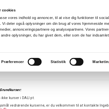
 cookies
Søg
passe vores indhold og annoncer, til at vise dig funktioner til soci
fik. Vi deler også oplysninger om din brug af vores hjemmeside m
nk
Kurser
Referencer
Kontakt os
 medier, annonceringspartnere og analysepartnere. Vores partne
ndre oplysninger, du har givet dem, eller som de har indsamlet 
avlekomponenter
Tavler
Boligtavler
Forgreningsdåser
G
Præferencer
Statistik
Marketin
undkursus
Grundkurser:
ikke kurser i DALI pt.
smål vedrørende kurserne, er du velkommen til at kontakte Ingeborg 