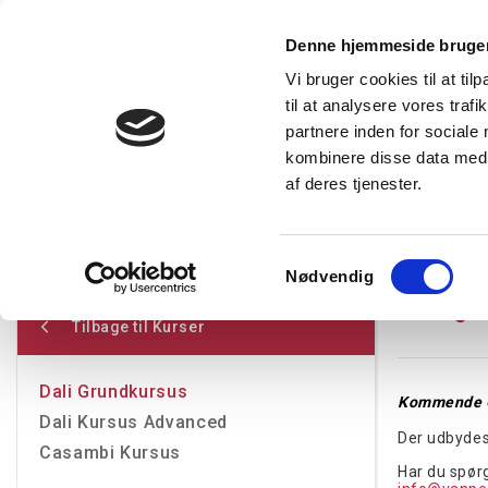
Denne hjemmeside bruger
Vi bruger cookies til at til
til at analysere vores tra
Forside
Produkter
Express levering
Vidensba
partnere inden for sociale
kombinere disse data med a
af deres tjenester.
Restsalg
Kampagnetilbud
Lysstyring
Belysning
T
Kurser
DALI grundkursus
Samtykkevalg
Nødvendig
DALI gr
Tilbage til Kurser
Dali Grundkursus
Kommende 
Dali Kursus Advanced
Der udbydes 
Casambi Kursus
Har du spørg