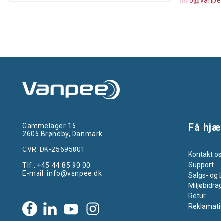
info@vanpe
Få hjæ
Gammelager 15
2605 Brøndby, Danmark
CVR: DK-25695801
Kontakt o
Support
Tlf.:
+45 44 85 90 00
E-mail:
info@vanpee.dk
Salgs- og 
Miljøbidra
Retur
Reklamati