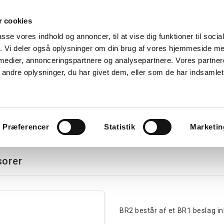
 cookies
Søg
passe vores indhold og annoncer, til at vise dig funktioner til soci
fik. Vi deler også oplysninger om din brug af vores hjemmeside m
nk
Kurser
Referencer
Kontakt os
 medier, annonceringspartnere og analysepartnere. Vores partne
ndre oplysninger, du har givet dem, eller som de har indsamlet 
avlekomponenter
Tavler
Boligtavler
Forgreningsdåser
G
Præferencer
Statistik
Marketin
sorer
BR2 består af et BR1 beslag ink