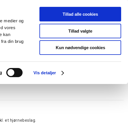
Tillad alle cookies
+45 44 85 90 00
Ny kunde
Log ind
ale medier og
ed vores
Support
Tillad valgte
re kan
fra din brug
Kun nødvendige cookies
elboxe og gel
Ledningskanaler
Opmærkning
Forgreningsmateriel
g
Vis detaljer
l. et hjørnebeslag.