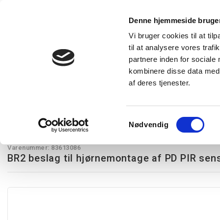
Denne hjemmeside bruger
Vi bruger cookies til at til
til at analysere vores tra
Forside
Produkter
Express levering
Vidensba
partnere inden for sociale
kombinere disse data med a
af deres tjenester.
Restsalg
Kampagnetilbud
Lysstyring
Belysning
T
Tilbehør
BR2 beslag til hjørnemontage af PD PIR sensorer
Samtykkevalg
Nødvendig
Extronic
Varenummer:
83613086
BR2 beslag til hjørnemontage af PD PIR sen