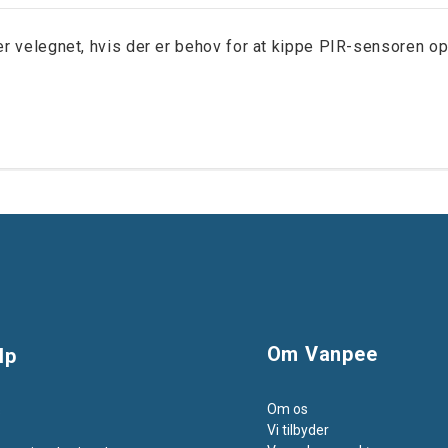
r velegnet, hvis der er behov for at kippe PIR-sensoren op
Om Vanpee
lp
Om os
s
Vi tilbyder