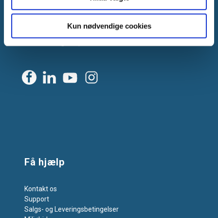
2605 Brøndby, Danmark
CVR: DK-25695801
Kun nødvendige cookies
Tlf.:
+45 44 85 90 00
E-mail:
info@vanpee.dk
Få hjælp
Kontakt os
Support
Salgs- og Leveringsbetingelser