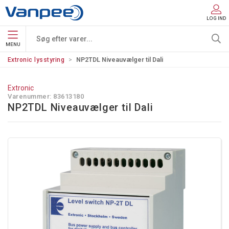
LOG IND
MENU
Extronic lysstyring
NP2TDL Niveauvælger til Dali
Extronic
Varenummer:
83613180
NP2TDL Niveauvælger til Dali