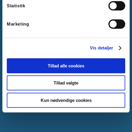
Statistik
Marketing
Gammelager 15
2605 Brøndby, Danmark
Vis detaljer
CVR: DK-25695801
Tlf.:
+45 44 85 90 00
E-mail:
info@vanpee.dk
Tillad alle cookies
Tillad valgte
Kun nødvendige cookies