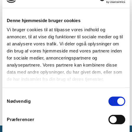
Styr DALI-armaturer via
Denne hjemmeside bruger cookies
udsendelseskommandoer
Vi bruger cookies til at tilpasse vores indhold og
Ingen programmering påkrævet
annoncer, til at vise dig funktioner til sociale medier og til
Indbygget strømforsyning af DALI-bus
at analysere vores trafik. Vi deler også oplysninger om
Forsyningsspænding 230 VAC
din brug af vores hjemmeside med vores partnere inden
Tilføj detektortid: Indstilling af detektorens
for sociale medier, annonceringspartnere og
forsinkelsestid ud over tiden i detektoren
analysepartnere. Vores partnere kan kombinere disse
SoftDim betyder, at belysningen dæmpes
data med andre oplysninger, du har givet dem, eller som
langsomt op og ned. Dæmpningshastigheden
de har indsamlet fra din brug af deres tjenester.
er justerbar, men hastigheden på dæmpningen
er fast.
Indbrænding af lysstofrør. En knap, der giver
Samtykkevalg
100% strøm i 100 timer ved indbrænding.
Nødvendig
Præferencer