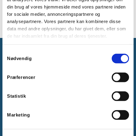
Til tom Mi-kasse, størrelse 8
din brug af vores hjemmeside med vores partnere inden
Inkl. selvskærende skruer
for sociale medier, annonceringspartnere og
analysepartnere. Vores partnere kan kombinere disse
data med andre oplysninger, du har givet dem, eller som
de har indsamlet fra din brug af deres tjenester.
Samtykkevalg
Nødvendig
Præferencer
Gammelager 15
2605 Brøndby, Danmark
CVR: DK-25695801
Statistik
Tlf.:
+45 44 85 90 00
E-mail:
info@vanpee.dk
Marketing