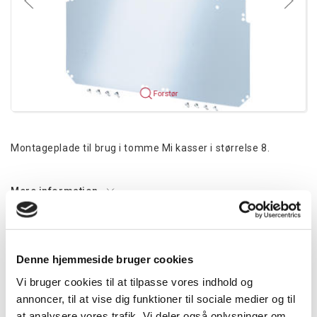
Forstør
Montageplade til brug i tomme Mi kasser i størrelse 8.
Mere information
Information
Specifikationer
Dokumenter
Denne hjemmeside bruger cookies
Montageplade
Vi bruger cookies til at tilpasse vores indhold og
B 565 x H 565 mm
annoncer, til at vise dig funktioner til sociale medier og til
Materialetykkelse: 4 mm
at analysere vores trafik. Vi deler også oplysninger om