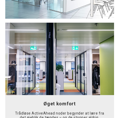
Øget komfort
Trådløse ActiveAhead noder begynder at lære fra
det øjeblik de tændes – og de stopper aldrig.