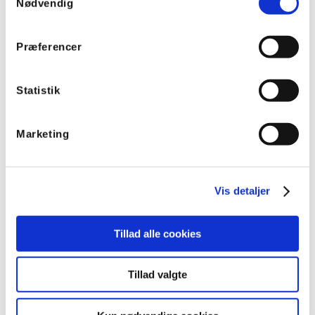
Nødvendig
Præferencer
Statistik
Marketing
Vælg din node
ActiveAhead noder kommunikerer med hinanden
via et Bluetooth mesh netværk og forudsiger, hvor
Vis detaljer
der næste gang er brug for lys. En ActiveAhead
node begynder at lære fra det øjeblik den tændes
og stopper aldrig.
Tillad alle cookies
Tillad valgte
Vælg din LED driver