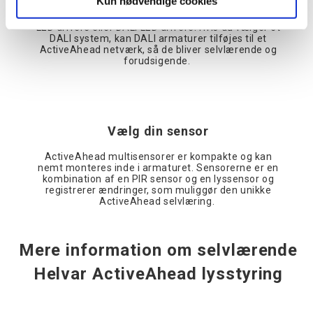
Kun nødvendige cookies
LED drivere fra Helvar er designet til energieffektiv
og professionel belysning. Vælg mellem Freedom
LED drivere eller DALI LED drivere. Hvis du vælger et
DALI system, kan DALI armaturer tilføjes til et
ActiveAhead netværk, så de bliver selvlærende og
forudsigende.
Vælg din sensor
ActiveAhead multisensorer er kompakte og kan
nemt monteres inde i armaturet. Sensorerne er en
kombination af en PIR sensor og en lyssensor og
registrerer ændringer, som muliggør den unikke
ActiveAhead selvlæring.
Mere information om selvlærende
Helvar ActiveAhead lysstyring