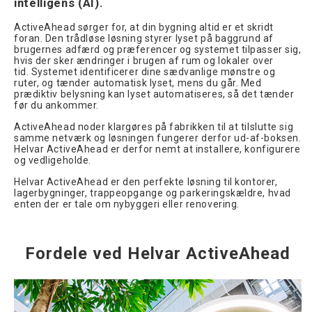
intelligens (AI).
ActiveAhead sørger for, at din bygning altid er et skridt
foran. Den trådløse løsning styrer lyset på baggrund af
brugernes adfærd og præferencer og systemet tilpasser sig,
hvis der sker ændringer i brugen af rum og lokaler over
tid. Systemet identificerer dine sædvanlige mønstre og
ruter, og tænder automatisk lyset, mens du går. Med
prædiktiv belysning kan lyset automatiseres, så det tænder
før du ankommer.
ActiveAhead noder klargøres på fabrikken til at tilslutte sig
samme netværk og løsningen fungerer derfor ud-af-boksen.
Helvar ActiveAhead er derfor nemt at installere, konfigurere
og vedligeholde.
Helvar ActiveAhead er den perfekte løsning til kontorer,
lagerbygninger, trappeopgange og parkeringskældre, hvad
enten der er tale om nybyggeri eller renovering.
Fordele ved Helvar ActiveAhead