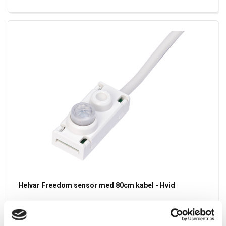
Helvar Freedom sensor med 80cm kabel - Hvid
Varenummer:
6165630W80
EL nummer:
8867607635