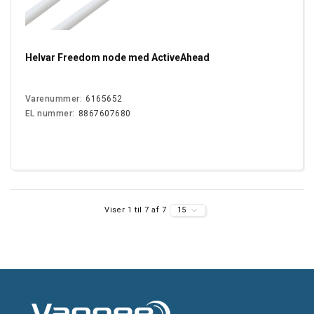
Helvar Freedom node med ActiveAhead
Varenummer:
6165652
EL nummer:
8867607680
Viser 1 til 7 af 7
15