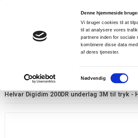
Denne hjemmeside bruger
Vi bruger cookies til at til
til at analysere vores tra
Forside
Produkter
Express levering
Vidensba
partnere inden for sociale
kombinere disse data med a
af deres tjenester.
Restsalg
Kampagnetilbud
Lysstyring
Belysning
T
Underlag
Helvar Digidim 200DR underlag 3M til tryk - Hvid
Samtykkevalg
Nødvendig
Varenummer:
610200DR
Helvar Digidim 200DR underlag 3M til tryk - 