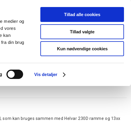
Tillad alle cookies
+45 44 85 90 00
Ny kunde
Log ind
ale medier og
ed vores
Support
Tillad valgte
re kan
fra din brug
Kun nødvendige cookies
elboxe og gel
Ledningskanaler
Opmærkning
Forgreningsmateriel
g
Vis detaljer
dul, som kan bruges sammen med Helvar 230D ramme og 13xx