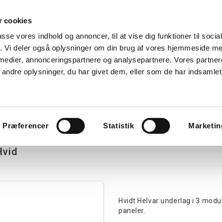
 cookies
Søg
passe vores indhold og annoncer, til at vise dig funktioner til soci
fik. Vi deler også oplysninger om din brug af vores hjemmeside m
nk
Kurser
Referencer
Kontakt os
 medier, annonceringspartnere og analysepartnere. Vores partne
ndre oplysninger, du har givet dem, eller som de har indsamlet 
avlekomponenter
Tavler
Boligtavler
Forgreningsdåser
G
Præferencer
Statistik
Marketin
Hvid
Hvidt Helvar underlag i 3 mo
paneler.