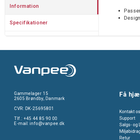
Information
Passer
Design
Specifikationer
Få hjæ
Gammelager 15
2605 Brøndby, Danmark
CVR: DK-25695801
Kontakt o
Support
Tlf.:
+45 44 85 90 00
E-mail:
info@vanpee.dk
Salgs- og 
Miljøbidra
Retur