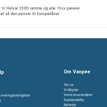
 til Helvar 230D ramme og alle 13xx paneler
et så den passer til Europadåser
Om Vanpee
lp
Om os
s
Vi tilbyder
Vores leverandører
Leveringsbetingelser
Sustainability
g
Nyheder