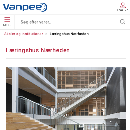
LOG IND
MENU
Skoler og institutioner
Læringshus Nærheden
Læringshus Nærheden