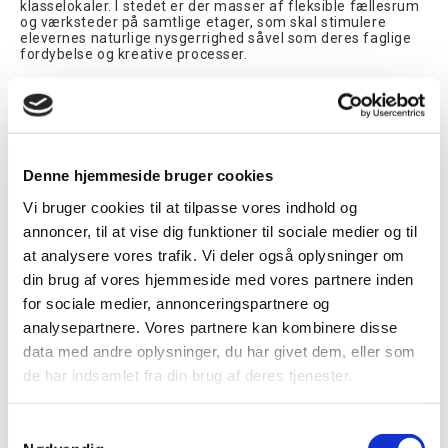
klasselokaler. I stedet er der masser af fleksible fællesrum
og værksteder på samtlige etager, som skal stimulere
elevernes naturlige nysgerrighed såvel som deres faglige
fordybelse og kreative processer.
Der har været fokus på at optimere skolens dagslysforhold
for at spare på strømmen til kunstig belysning samt skabe
et sundt indeklima. For at spare yderligere energi er der
installeret intelligent lysstyring.
Vanpee har leveret et Helvar DALI lysstyringsanlæg til
Denne hjemmeside bruger cookies
Læringshus Nærheden i tæt samarbejde med Bravida
Danmark A/S.
Vi bruger cookies til at tilpasse vores indhold og
Lyset styres af Helvar DALI routere og til persondetektering
annoncer, til at vise dig funktioner til sociale medier og til
er monteret Helvar Digidim 320 PIR sensorer og for tilføjelse
at analysere vores trafik. Vi deler også oplysninger om
af dagslysregulering er valgt Helvar Digidim 321
multisensorer samt Digidim 322 High Bay PIR sensorer i rum
din brug af vores hjemmeside med vores partnere inden
hvor der er højt til loftet. Til betjening af lyset er valgt Helvar
for sociale medier, annonceringspartnere og
Digidim 444 mini inputmoduler, som er placeret bag
fjedertryk.
analysepartnere. Vores partnere kan kombinere disse
data med andre oplysninger, du har givet dem, eller som
Vanpee har programmeret lyset i Læringshuset. I fællesrum
og værksteder tænder lyset, når der trykkes på afbryderen.
de har indsamlet fra din brug af deres tjenester.
PIR sensoren holder lyset tændt, så længe der registreres
tilstedeværelse i rummet. Når der ikke har været bevægelse
i et vis antal minutter, dæmpes lyset til et lavt niveau,
Samtykkevalg
hvorefter det slukkes. I gangarealer og fællesområder er der