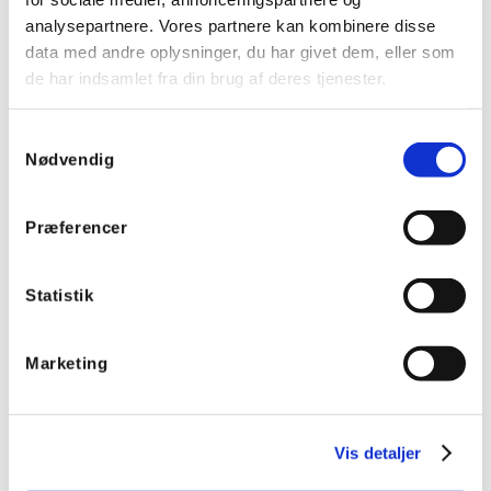
analysepartnere. Vores partnere kan kombinere disse
data med andre oplysninger, du har givet dem, eller som
de har indsamlet fra din brug af deres tjenester.
Samtykkevalg
Nødvendig
Præferencer
Helvar Digidim 322 High Bay multisensor, DALI - Sort
Statistik
Varenummer:
610322B
Marketing
Vis detaljer