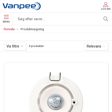
LOG IND
MENU
Forside
Produktsøgning
Vis filtre
Relevans
3 produkter