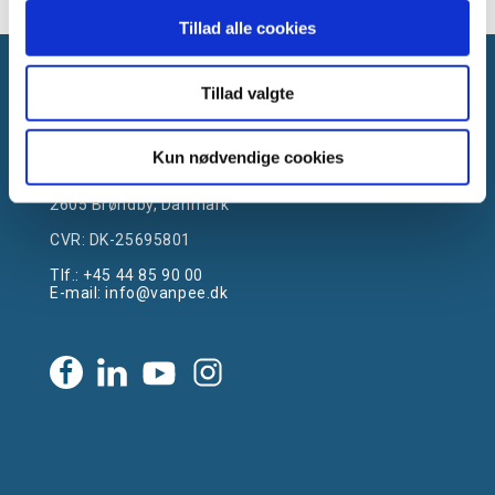
Viser 1 til 3 af 3
15
Tillad alle cookies
Tillad valgte
Kun nødvendige cookies
Gammelager 15
2605 Brøndby, Danmark
CVR: DK-25695801
Tlf.:
+45 44 85 90 00
E-mail:
info@vanpee.dk