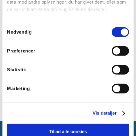
data med andre oplysninger, du har givet dem, eller som
de har indsamlet fra din brug af deres tjenester.
Samtykkevalg
610SBB-A
610SBB-P
Nødvendig
Underlag til Helvar
Underlag til Helvar
317M PIR sensor - Hvid
317M PIR sensor - IP65
Præferencer
Statistik
Marketing
Vis detaljer
Tillad alle cookies