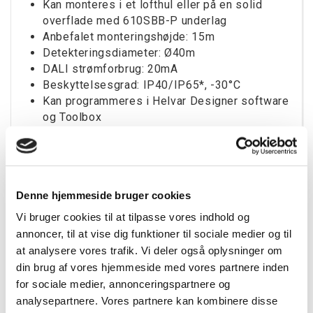
Kan monteres i et lofthul eller på en solid
overflade med 610SBB-P underlag
Anbefalet monteringshøjde: 15m
Detekteringsdiameter: Ø40m
DALI strømforbrug: 20mA
Beskyttelsesgrad: IP40/IP65*, -30°C
Kan programmeres i Helvar Designer software
og Toolbox
*Sensoren er IP65 når den medfølgende pakning
bruges, og enheden er monteret i Helvars
610SBB-P underlag.
Denne hjemmeside bruger cookies
Vi bruger cookies til at tilpasse vores indhold og
annoncer, til at vise dig funktioner til sociale medier og til
Tilbehør
at analysere vores trafik. Vi deler også oplysninger om
din brug af vores hjemmeside med vores partnere inden
for sociale medier, annonceringspartnere og
analysepartnere. Vores partnere kan kombinere disse