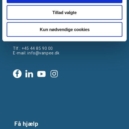
Tillad valgte
Gammelager 15
Kun nødvendige cookies
2605 Brøndby, Danmark
CVR: DK-25695801
Tlf.:
+45 44 85 90 00
E-mail:
info@vanpee.dk
Få hjælp