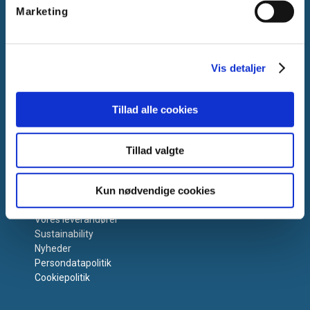
Marketing
Retur
Reklamation
Vis detaljer
Tillad alle cookies
Om Vanpee
Tillad valgte
Kun nødvendige cookies
Om os
Vi tilbyder
Vores leverandører
Sustainability
Nyheder
Persondatapolitik
Cookiepolitik