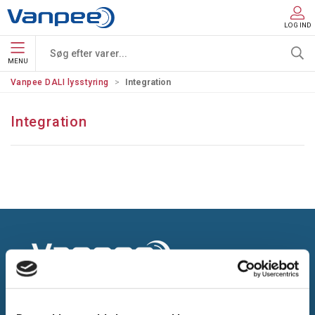
LOG IND
MENU
Vanpee DALI lysstyring
Integration
Integration
Gammelager 15