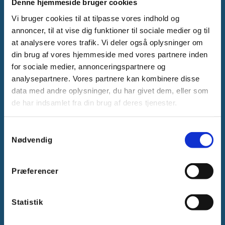
2605 Brøndby, Danmark
Denne hjemmeside bruger cookies
CVR: DK-25695801
Vi bruger cookies til at tilpasse vores indhold og
annoncer, til at vise dig funktioner til sociale medier og til
Tlf.:
+45 44 85 90 00
E-mail:
info@vanpee.dk
at analysere vores trafik. Vi deler også oplysninger om
din brug af vores hjemmeside med vores partnere inden
for sociale medier, annonceringspartnere og
analysepartnere. Vores partnere kan kombinere disse
data med andre oplysninger, du har givet dem, eller som
de har indsamlet fra din brug af deres tjenester.
Samtykkevalg
Nødvendig
Få hjælp
Præferencer
Kontakt os
Statistik
Support
Salgs- og Leveringsbetingelser
Miljøbidrag