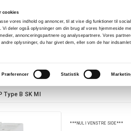
 cookies
Søg
passe vores indhold og annoncer, til at vise dig funktioner til soci
fik. Vi deler også oplysninger om din brug af vores hjemmeside m
nk
Kurser
Referencer
Kontakt os
 medier, annonceringspartnere og analysepartnere. Vores partne
ndre oplysninger, du har givet dem, eller som de har indsamlet 
avlekomponenter
Tavler
Boligtavler
Forgreningsdåser
G
Præferencer
Statistik
Marketin
P Type B SK MI
***NUL I VENSTRE SIDE***