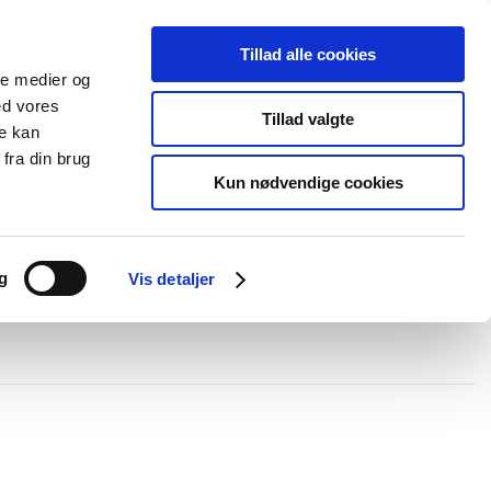
Tillad alle cookies
+45 44 85 90 00
Ny kunde
Log ind
ale medier og
ed vores
Support
Tillad valgte
re kan
fra din brug
Kun nødvendige cookies
elboxe og gel
Ledningskanaler
Opmærkning
Forgreningsmateriel
g
Vis detaljer