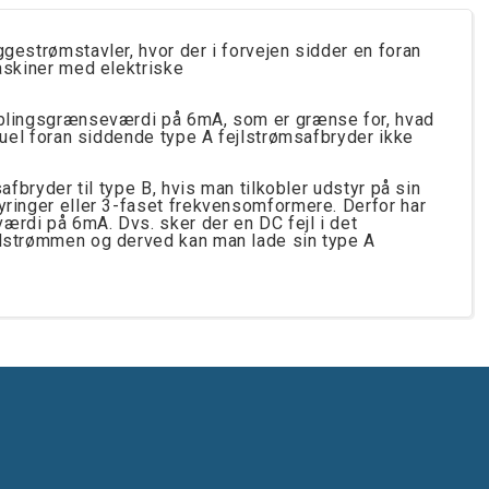
gestrømstavler, hvor der i forvejen sidder en foran
askiner med elektriske
koblingsgrænseværdi på 6mA, som er grænse for, hvad
ntuel foran siddende type A fejlstrømsafbryder ikke
afbryder til type B, hvis man tilkobler udstyr på sin
yringer eller 3-faset frekvensomformere. Derfor har
ærdi på 6mA. Dvs. sker der en DC fejl i det
jlstrømmen og derved kan man lade sin type A