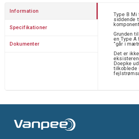
Information
Type B Mi 
siddende t
komponent
Specifikationer
Grunden ti
en Type A 
Dokumenter
”går i mæt
Det er ikke
eksisteren
Doepke udv
tilkoblede
fejlstrøms