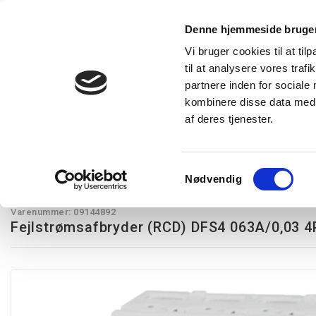
Denne hjemmeside bruger
Vi bruger cookies til at til
til at analysere vores tra
Forside
Produkter
Express levering
Vidensba
partnere inden for sociale
kombinere disse data med a
af deres tjenester.
Restsalg
Kampagnetilbud
Lysstyring
Belysning
T
Doepke
Fejlstrømsafbryder (RCD) DFS4 063A/0,03 4P Type B SK MI
Samtykkevalg
Nødvendig
Doepke
Varenummer:
09144892
Fejlstrømsafbryder (RCD) DFS4 063A/0,03 4