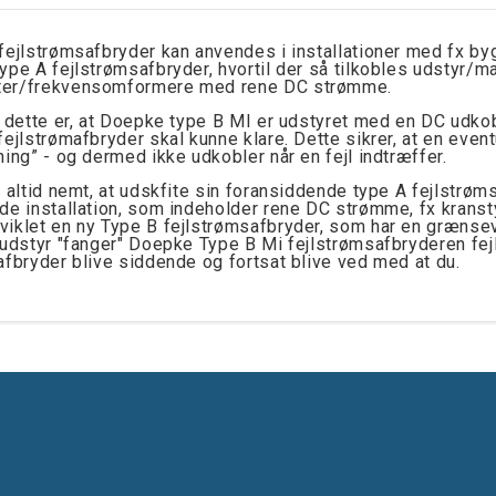
fejlstrømsafbryder kan anvendes i installationer med fx byg
ype A fejlstrømsafbryder, hvortil der så tilkobles udstyr/m
er/frekvensomformere med rene DC strømme.
l dette er, at Doepke type B MI er udstyret med en DC ud
fejlstrømafbryder skal kunne klare. Dette sikrer, at en eve
ning” - og dermed ikke udkobler når en fejl indtræffer.
 altid nemt, at udskfite sin foransiddende type A fejlstrøms
de installation, som indeholder rene DC strømme, fx kranst
iklet en ny Type B fejlstrømsafbryder, som har en grænsev
 udstyr "fanger" Doepke Type B Mi fejlstrømsafbryderen fe
afbryder blive siddende og fortsat blive ved med at du.