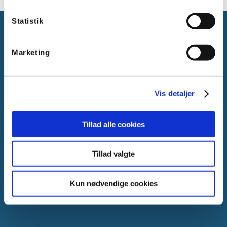
Statistik
Marketing
Gammelager 15
2605 Brøndby, Danmark
Vis detaljer
CVR: DK-25695801
Tlf.:
+45 44 85 90 00
Tillad alle cookies
E-mail:
info@vanpee.dk
Tillad valgte
Kun nødvendige cookies