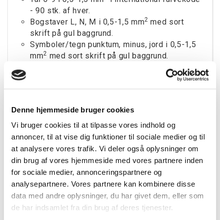
- 90 stk. af hver.
2
Bogstaver L, N, M i 0,5-1,5 mm
med sort
skrift på gul baggrund.
Symboler/tegn punktum, minus, jord i 0,5-1,5
2
mm
med sort skrift på gul baggrund.
2
8 stk. klemmer 2,5mm
, 2 stk. endestop & 2
stk. endeplader.
2 stk. CAB3 magasiner for nem påføring af
2
1,5mm
på ledere.
Denne hjemmeside bruger cookies
Mærkeholdere for påsætning af CAB3 mærker
på større kvadrater.
Vi bruger cookies til at tilpasse vores indhold og
2
Disse er som følger: 5 stk. for 10-16mm
,
annoncer, til at vise dig funktioner til sociale medier og til
2
5 stk. for 25-35mm
& 5 stk. for 50-
at analysere vores trafik. Vi deler også oplysninger om
2
70mm
.
din brug af vores hjemmeside med vores partnere inden
for sociale medier, annonceringspartnere og
Se nedenstående for farvekode på tallene:
analysepartnere. Vores partnere kan kombinere disse
0 = Sort
data med andre oplysninger, du har givet dem, eller som
1 = Brun
de har indsamlet fra din brug af deres tjenester.
2 = Rød