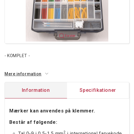
Forstør
- KOMPLET -
Mere information
Information
Specifikationer
Mærker kan anvendes på klemmer.
Består af følgende:
2
Tal 0-9 i 0,5-1,5 mm
i international farvekode