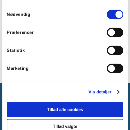
Samtykkevalg
3 = Orange
Nødvendig
4 = Gul
5 = Grøn
Præferencer
6 = Blå
7 = Lilla
Statistik
8 = Grå
9 = Hvid
Marketing
Vis detaljer
Tillad alle cookies
Gammelager 15
Tillad valgte
2605 Brøndby, Danmark