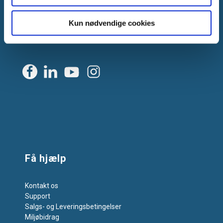
CVR: DK-25695801
Kun nødvendige cookies
Tlf.:
+45 44 85 90 00
E-mail:
info@vanpee.dk
Få hjælp
Kontakt os
Support
Salgs- og Leveringsbetingelser
Miljøbidrag