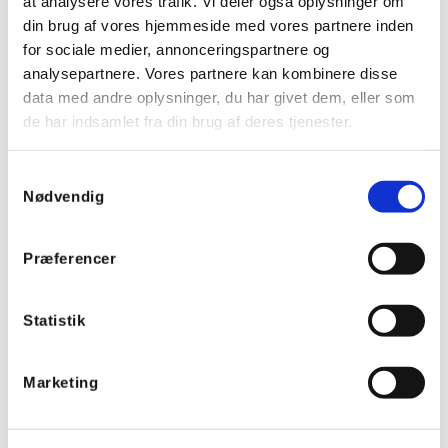
at analysere vores trafik. Vi deler også oplysninger om
636122
din brug af vores hjemmeside med vores partnere inden
Ledningskanal B100 x H100 Blyfri UL/CSA
for sociale medier, annonceringspartnere og
analysepartnere. Vores partnere kan kombinere disse
data med andre oplysninger, du har givet dem, eller som
de har indsamlet fra din brug af deres tjenester.
Samtykkevalg
Nødvendig
Præferencer
Statistik
Marketing
636121