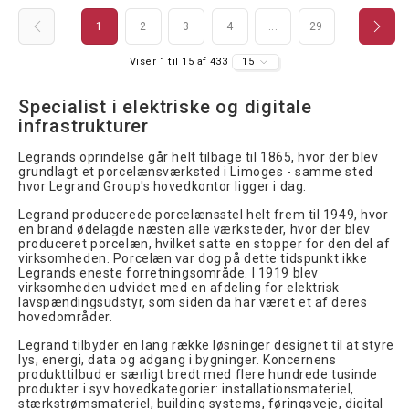
1
2
3
4
...
29
Viser 1 til 15 af 433
15
Specialist i elektriske og digitale 
infrastrukturer
Legrands oprindelse går helt tilbage til 1865, hvor der blev
grundlagt et porcelænsværksted i Limoges - samme sted
hvor Legrand Group's hovedkontor ligger i dag.
Legrand producerede porcelænsstel helt frem til 1949, hvor
en brand ødelagde næsten alle værksteder, hvor der blev
produceret porcelæn, hvilket satte en stopper for den del af
virksomheden. Porcelæn var dog på dette tidspunkt ikke
Legrands eneste forretningsområde. I 1919 blev
virksomheden udvidet med en afdeling for elektrisk
lavspændingsudstyr, som siden da har været et af deres
hovedområder.
Legrand tilbyder en lang række løsninger designet til at styre
lys, energi, data og adgang i bygninger. Koncernens
produkttilbud er særligt bredt med flere hundrede tusinde
produkter i syv hovedkategorier: installationsmateriel,
stærkstrømsmateriel, building systems, føringsveje, digital