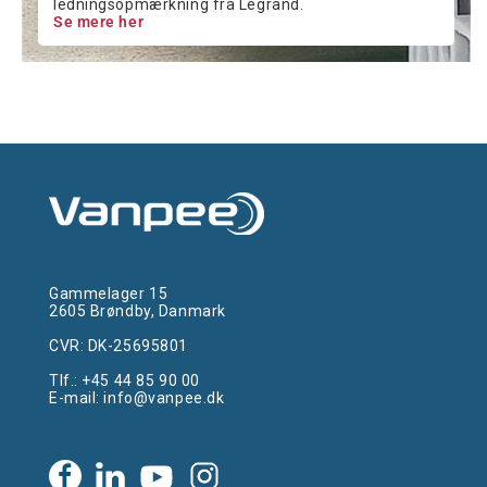
ledningsopmærkning fra Legrand.
Se mere her
Gammelager 15
2605 Brøndby, Danmark
CVR: DK-25695801
Tlf.:
+45 44 85 90 00
E-mail:
info@vanpee.dk