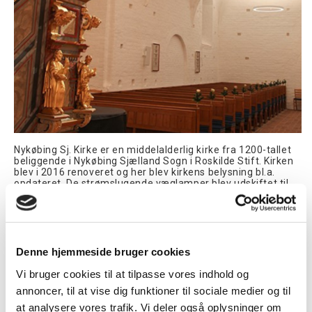
Nykøbing Sj. Kirke er en middelalderlig kirke fra 1200-tallet
beliggende i Nykøbing Sjælland Sogn i Roskilde Stift. Kirken
blev i 2016 renoveret og her blev kirkens belysning bl.a.
opdateret. De strømslugende væglamper blev udskiftet til
energibesparende LED-armaturer fra LUMINEX A/S og
Vanpee har i den forbindelse leveret og programmeret
Helvar DALI lysstyring, som styrer belysningen i kirken.
Helvar Digidim 452 universallysdæmpere gør det muligt at
dæmpe armaturerne og til betjening af lyset er monteret
Denne hjemmeside bruger cookies
Helvar Digidim 136W paneler med 7 scener og sluk. Vanpee
har i samarbejde med LUMINEX A/S og belysningsarkitekt
Vi bruger cookies til at tilpasse vores indhold og
Gunver Hansen programmeret forskellige scenarier, som gør
annoncer, til at vise dig funktioner til sociale medier og til
det nemt at vælge forskellige lyssætninger alt efter behov.
at analysere vores trafik. Vi deler også oplysninger om