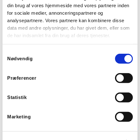
din brug af vores hjemmeside med vores partnere inden
Anvendte produkter
for sociale medier, annonceringspartnere og
analysepartnere. Vores partnere kan kombinere disse
data med andre oplysninger, du har givet dem, eller som
de har indsamlet fra din brug af deres tjenester.
Samtykkevalg
Nødvendig
Præferencer
610402
610136W
Helvar Digidim 402
Helvar DALI 136W panel
strømforsyning,
med 8 tryk - Hvid
Statistik
250mA
Marketing