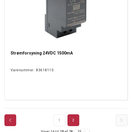
Strømforsyning 24VDC 1500mA
Varenummer:
83618110
1
2
Viser 16 til 28 af 28
15