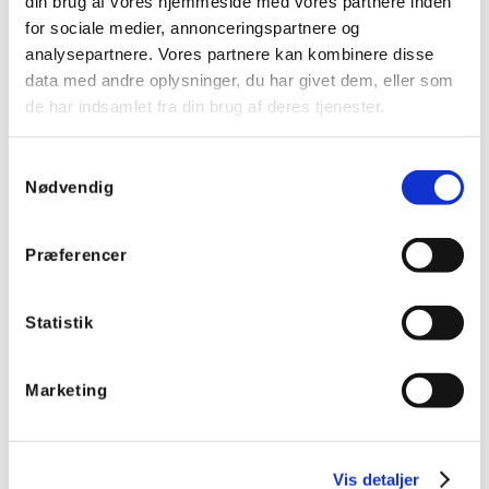
din brug af vores hjemmeside med vores partnere inden
for sociale medier, annonceringspartnere og
analysepartnere. Vores partnere kan kombinere disse
data med andre oplysninger, du har givet dem, eller som
de har indsamlet fra din brug af deres tjenester.
Samtykkevalg
Nødvendig
Præferencer
Statistik
PDC231 PIR sensor 360° til PDC230-systemet
Marketing
Varenummer:
83618499
EAN:
5707205836759
Vis detaljer