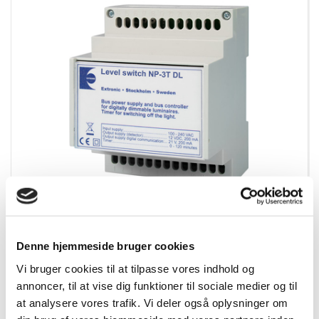
NP3TDL Niveauvælger til Dali inkl. lyssensor LS11
Denne hjemmeside bruger cookies
Varenummer:
83613181
Vi bruger cookies til at tilpasse vores indhold og
EAN:
7340157101186
annoncer, til at vise dig funktioner til sociale medier og til
at analysere vores trafik. Vi deler også oplysninger om