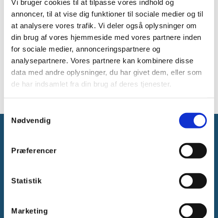
Vi bruger cookies til at tilpasse vores indhold og
Udgangsstrøm: 1,5A
annoncer, til at vise dig funktioner til sociale medier og til
Udgangstype: Justerbar
at analysere vores trafik. Vi deler også oplysninger om
Indgangsspænding: 85~264 VAC, 120~370
din brug af vores hjemmeside med vores partnere inden
VDC
Mærkeeffekt: 36W
for sociale medier, annonceringspartnere og
Dimensioner (HxBxD): 90x35x54,5 mm
analysepartnere. Vores partnere kan kombinere disse
Montering: DIN-skinne
data med andre oplysninger, du har givet dem, eller som
de har indsamlet fra din brug af deres tjenester.
Samtykkevalg
Nødvendig
Præferencer
Statistik
Gammelager 15
2605 Brøndby, Danmark
CVR: DK-25695801
Marketing