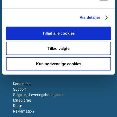
Tlf.:
+45 44 85 90 00
E-mail:
info@vanpee.dk
Vis detaljer
Tillad alle cookies
Tillad valgte
Kun nødvendige cookies
Få hjælp
Kontakt os
Support
Salgs- og Leveringsbetingelser
Miljøbidrag
Retur
Reklamation