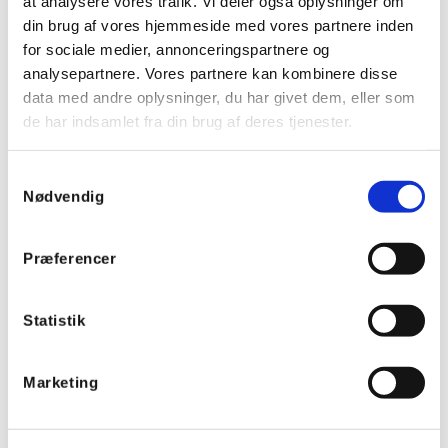
at analysere vores trafik. Vi deler også oplysninger om
Casambi PWM4 dæmper LR (Long Range) med 4
din brug af vores hjemmeside med vores partnere inden
kanaler
for sociale medier, annonceringspartnere og
analysepartnere. Vores partnere kan kombinere disse
data med andre oplysninger, du har givet dem, eller som
de har indsamlet fra din brug af deres tjenester.
Samtykkevalg
Nødvendig
Præferencer
Statistik
Marketing
4508052
Casambi CO-CASABULB LED lyskilde, E27