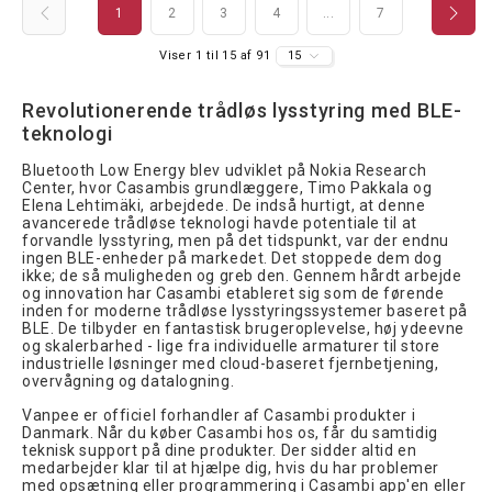
1
2
3
4
...
7
Viser 1 til 15 af 91
15
Revolutionerende trådløs lysstyring med BLE-
teknologi
Bluetooth Low Energy blev udviklet på Nokia Research
Center, hvor Casambis grundlæggere, Timo Pakkala og
Elena Lehtimäki, arbejdede. De indså hurtigt, at denne
avancerede trådløse teknologi havde potentiale til at
forvandle lysstyring, men på det tidspunkt, var der endnu
ingen BLE-enheder på markedet. Det stoppede dem dog
ikke; de så muligheden og greb den. Gennem hårdt arbejde
og innovation har Casambi etableret sig som de førende
inden for moderne trådløse lysstyringssystemer baseret på
BLE. De tilbyder en fantastisk brugeroplevelse, høj ydeevne
og skalerbarhed - lige fra individuelle armaturer til store
industrielle løsninger med cloud-baseret fjernbetjening,
overvågning og datalogning.
Vanpee er officiel forhandler af Casambi produkter i
Danmark. Når du køber Casambi hos os, får du samtidig
teknisk support på dine produkter. Der sidder altid en
medarbejder klar til at hjælpe dig, hvis du har problemer
med opsætning eller programmering i Casambi app'en eller