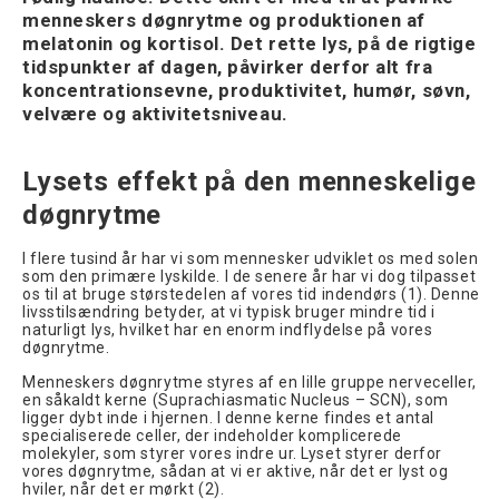
menneskers døgnrytme og produktionen af
melatonin og kortisol. Det rette lys, på de rigtige
tidspunkter af dagen, påvirker derfor alt fra
koncentrationsevne, produktivitet, humør, søvn,
velvære og aktivitetsniveau.
Lysets effekt på den menneskelige
døgnrytme
I flere tusind år har vi som mennesker udviklet os med solen
som den primære lyskilde. I de senere år har vi dog tilpasset
os til at bruge størstedelen af vores tid indendørs (1). Denne
livsstilsændring betyder, at vi typisk bruger mindre tid i
naturligt lys, hvilket har en enorm indflydelse på vores
døgnrytme.
Menneskers døgnrytme styres af en lille gruppe nerveceller,
en såkaldt kerne (Suprachiasmatic Nucleus – SCN), som
ligger dybt inde i hjernen. I denne kerne findes et antal
specialiserede celler, der indeholder komplicerede
molekyler, som styrer vores indre ur. Lyset styrer derfor
vores døgnrytme, sådan at vi er aktive, når det er lyst og
hviler, når det er mørkt (2).