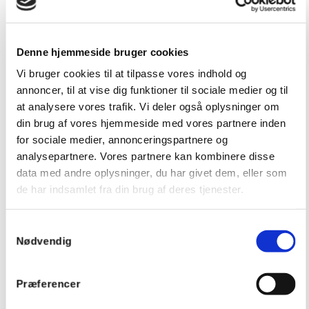
H., & Terano, M. (2008). An Experimental Study on Improvement of
Office Work Productivity.
The 12th World Multi-Conference on
Systemics, Cybernetics and Informatics
, s. 121-126.
Denne hjemmeside bruger cookies
Anvendelsesområder for
Vi bruger cookies til at tilpasse vores indhold og
annoncer, til at vise dig funktioner til sociale medier og til
døgnrytmelys
at analysere vores trafik. Vi deler også oplysninger om
din brug af vores hjemmeside med vores partnere inden
Døgnrytmelys har mange anvendelsesområder og Vanpee
har leveret løsninger med døgnrytmelys til en lang række
for sociale medier, annonceringspartnere og
projekter på hospitaler, skoler og kontorer.
analysepartnere. Vores partnere kan kombinere disse
data med andre oplysninger, du har givet dem, eller som
de har indsamlet fra din brug af deres tjenester.
Samtykkevalg
Nødvendig
Sundhedssektoren
Døgnrytmelys er særlig velegnet i sundhedssektoren, da
Præferencer
patienter og beboere ofte har begrænset adgang til
naturligt dagslys grundet sygdom eller nedsat