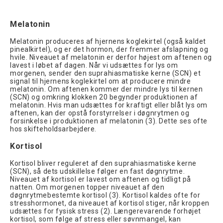
Melatonin
Melatonin produceres af hjernens koglekirtel (også kaldet
pinealkirtel), og er det hormon, der fremmer afslapning og
hvile. Niveauet af melatonin er derfor højest om aftenen og
lavest i løbet af dagen. Når vi udsættes for lys om
morgenen, sender den suprahiasmatiske kerne (SCN) et
signal til hjernens koglekirtel om at producere mindre
melatonin. Om aftenen kommer der mindre lys til kernen
(SCN) og omkring klokken 20 begynder produktionen af
melatonin. Hvis man udsættes for kraftigt eller blåt lys om
aftenen, kan der opstå forstyrrelser i døgnrytmen og
forsinkelse i produktionen af melatonin (3). Dette ses ofte
hos skifteholdsarbejdere.
Kortisol
Kortisol bliver reguleret af den suprahiasmatiske kerne
(SCN), så dets udskillelse følger en fast døgnrytme.
Niveauet af kortisol er lavest om aftenen og tidligt på
natten. Om morgenen topper niveauet af den
døgnrytmebestemte kortisol (3). Kortisol kaldes ofte for
stresshormonet, da niveauet af kortisol stiger, når kroppen
udsættes for fysisk stress (2). Længerevarende forhøjet
kortisol, som følge af stress eller søvnmangel, kan