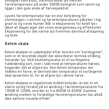
betegnet som koldt. Derimod bliver lys med en
farvetemperatur på under 3000K betegnet som varmt og
ligger i den gule ende af farvespektret.
Lysets farvetemperatur har en stor betydning for
stemningen i rummet og farvetemperaturen påvirker i høj
grad os og vores humør. Når vi eksponeres for koldt lys i
løbet af dagen øger det vores energiniveau og effektivitet.
Eksponering for det varme lys fremmer derimod afslapning
og hvile.
Kelvin skala
Kelvin skalaen er udarbejdet efter teorien om ”sortlegeme”,
som er et teoretisk objekt der absorberer termisk stråling,
herunder lys. Ved stuetemperatur er et sortlegeme
fuldstændig sort, men i takt med at temperaturen hæves,
begynder det at afgive lys. Den Kelvin temperatur der
tildeles en farve, er dermed den temperatur et sortlegeme
skal opvarmes til, for at afgive lys i denne farve.
Kelvin skalaen er logaritmisk hvilket betyder, at der er en
større synlig forskel på en ændring i farvetemperaturen fra
1000K til 1200K, end der er fra 4000K til 4200K. Samme
ændring mellem to forskellige farvetemperaturer har altså
ikke samme visuelle effekt.