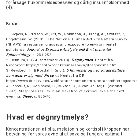
forårsage hukommelsesbesvær og dårlig insulinfølsomhed
(4).
Kilder:
1: Klepeis, N., Nelson, W., Ott, W., Robinson, J., Tsang, A., Switzer, P., . . .
Engelmann, W. (2001). The National Human Activity Pattern Survey
(NHAPS): a resource forassessing exposure to environmental
pollutants.
Journal of Exposure Analysis and Environmental
Epidemiology
, s. 231-252.
2: Jennum, P. (24. september 2013).
Døgnrytmen
. Hentet fra
Netdoktor: https://netdoktor.dk/tema/soevn/doegnrytme.htm
3: Revsbech, I., & Rosdal, I. (u.d.).
5 hormoner og neurotransmittere,
som ændrer sig med din søvn
. Hentet fra DR:
https://www.dr.dk/viden/webfeature/hormonerneurotransmittereogsoev
4: Leproult, R., Copinschi, G., Buxton, O., & Van Cauter, E. (oktober
1997). Sleep loss results in an elevation of cortisol levels the next
evening.
Sleep
, s. 865-70.
Hvad er døgnrytmelys?
Koncentrationen af bl.a. melatonin og kortisol i kroppen har
betydning for vores evne til at sove og fungere optimalt i