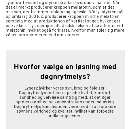
Lysets intensitet og styrke påvirker hvordan vi har det. Når
det er mørkt producerer kroppen melatonin, som er det
hormon, der fremmer afslapning og hvile. Når lysstyrken når
op omkring 300 lux, producerer kroppen mindre melatonin,
samtidig med at produktionen af kortisol stiger, hvilket gør
os kvikkere. Lys dæmper altså udskillelsen af søvnhormonet
melatonin, hvilket også forklarer, hvorfor man føler sig mere
vågen om sommeren end om vinteren.
Hvorfor vælge en løsning med
døgnrytmelys?
Lyset påvirker vores syn, krop og følelser.
Døgnrytmelys forbedrer produktivitet, komfort,
sundhed og velvære samtidig med, at det øger
opmærksomhed og koncentration under indlæring.
Døgnrytmelys kan desuden være med til at forbedre
søvnens varighed og kvalitet, hvilket kan forbedre
indlæringsevner.