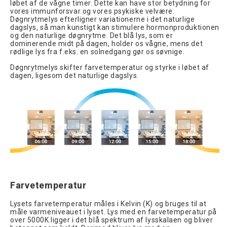
løbet af de vågne timer. Dette kan have stor betydning for
vores immunforsvar og vores psykiske velvære.
Døgnrytmelys efterligner variationerne i det naturlige
dagslys, så man kunstigt kan stimulere hormonproduktionen
og den naturlige døgnrytme. Det blå lys, som er
dominerende midt på dagen, holder os vågne, mens det
rødlige lys fra f.eks. en solnedgang gør os søvnige.
Døgnrytmelys skifter farvetemperatur og styrke i løbet af
dagen, ligesom det naturlige dagslys.
Farvetemperatur
Lysets farvetemperatur måles i Kelvin (K) og bruges til at
måle varmeniveauet i lyset. Lys med en farvetemperatur på
over 5000K ligger i det blå spektrum af lysskalaen og bliver