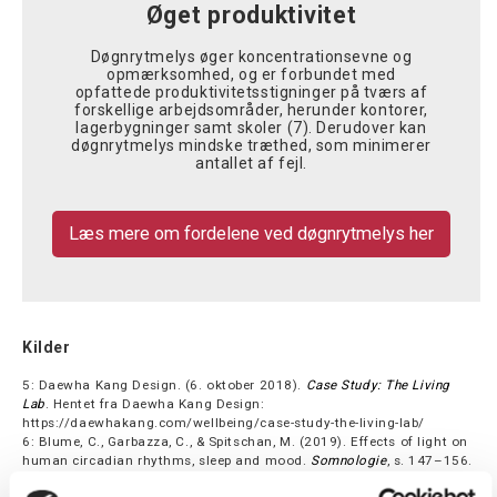
Øget produktivitet
Døgnrytmelys øger koncentrationsevne og
opmærksomhed, og er forbundet med
opfattede produktivitetsstigninger på tværs af
forskellige arbejdsområder, herunder kontorer,
lagerbygninger samt skoler (7). Derudover kan
døgnrytmelys mindske træthed, som minimerer
antallet af fejl.
Læs mere om fordelene ved døgnrytmelys her
Kilder
5: Daewha Kang Design. (6. oktober 2018).
Case Study: The Living
Lab
. Hentet fra Daewha Kang Design:
https://daewhakang.com/wellbeing/case-study-the-living-lab/
6: Blume, C., Garbazza, C., & Spitschan, M. (2019). Effects of light on
human circadian rhythms, sleep and mood.
Somnologie
, s. 147–156.
7: Enomoto, K., Kondo, Y., Obayashi, F., Iwakawa, M., Ishii, H., Shimoda,