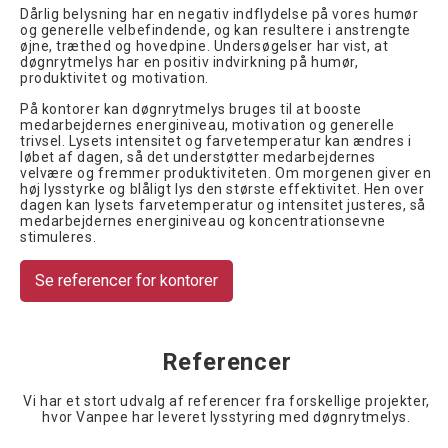
Dårlig belysning har en negativ indflydelse på vores humør
og generelle velbefindende, og kan resultere i anstrengte
øjne, træthed og hovedpine. Undersøgelser har vist, at
døgnrytmelys har en positiv indvirkning på humør,
produktivitet og motivation.
På kontorer kan døgnrytmelys bruges til at booste
medarbejdernes energiniveau, motivation og generelle
trivsel. Lysets intensitet og farvetemperatur kan ændres i
løbet af dagen, så det understøtter medarbejdernes
velvære og fremmer produktiviteten. Om morgenen giver en
høj lysstyrke og blåligt lys den største effektivitet. Hen over
dagen kan lysets farvetemperatur og intensitet justeres, så
medarbejdernes energiniveau og koncentrationsevne
stimuleres.
Se referencer for kontorer
Referencer
Vi har et stort udvalg af referencer fra forskellige projekter,
hvor Vanpee har leveret lysstyring med døgnrytmelys.