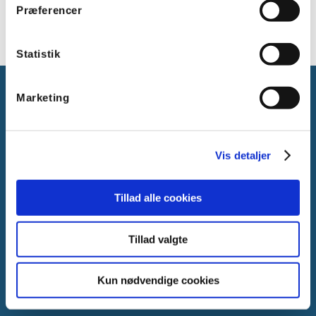
ENEC
Præferencer
Statistik
Marketing
Vis detaljer
Gammelager 15
2605 Brøndby, Danmark
CVR: DK-25695801
Tillad alle cookies
Tlf.:
+45 44 85 90 00
E-mail:
info@vanpee.dk
Tillad valgte
Kun nødvendige cookies