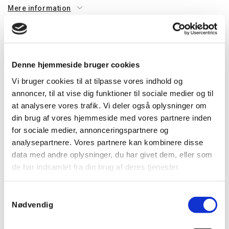
Mere information
Information
Specifikationer
Dokumenter
Denne hjemmeside bruger cookies
Tekniske specifikationer
Vi bruger cookies til at tilpasse vores indhold og
Med indbygget sensor
annoncer, til at vise dig funktioner til sociale medier og til
Lumen: 4100 lm
at analysere vores trafik. Vi deler også oplysninger om
Farvetemperatur: 4000K
din brug af vores hjemmeside med vores partnere inden
CRI: 80
for sociale medier, annonceringspartnere og
Levetid L80: 100.000 timer
analysepartnere. Vores partnere kan kombinere disse
Levetid L90: 50.000 timer
data med andre oplysninger, du har givet dem, eller som
Spredningsvinkel: 115
de har indsamlet fra din brug af deres tjenester.
Fotobiologisk sikkerhed: 0
Strøm (W): 24
Samtykkevalg
Spænding: 220-240V 50/60Hz
Nødvendig
UGR: 19
IP: 20-54