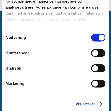
for sociale medier, annonceringspartnere og
analysepartnere. Vores partnere kan kombinere disse
data med andre oplysninger, du har givet dem, eller som
de har indsamlet fra din brug af deres tjenester.
Samtykkevalg
Nødvendig
Gammelager 15
2605 Brøndby, Danmark
Præferencer
CVR: DK-25695801
Tlf.:
+45 44 85 90 00
Statistik
E-mail:
info@vanpee.dk
Marketing
Vis detaljer