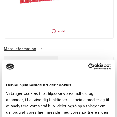
Forstør
Mere information
Specifikationer
Dokumenter
El-nummer
3921400524
Denne hjemmeside bruger cookies
Vi bruger cookies til at tilpasse vores indhold og
EAN-nummer
3245060376635
annoncer, til at vise dig funktioner til sociale medier og til
at analysere vores trafik. Vi deler også oplysninger om
Farve
Rød
din brug af vores hjemmeside med vores partnere inden