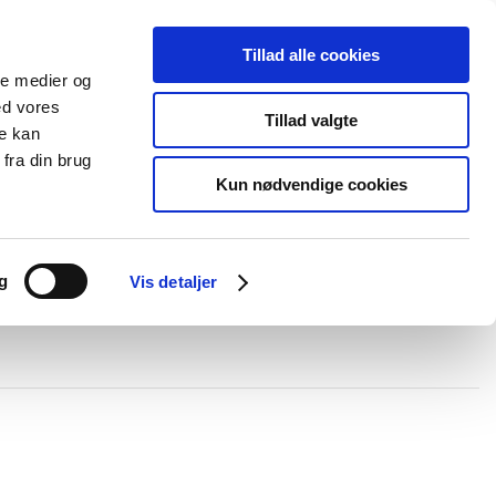
Tillad alle cookies
+45 44 85 90 00
Ny kunde
Log ind
ale medier og
ed vores
Support
Tillad valgte
re kan
fra din brug
Kun nødvendige cookies
elboxe og gel
Ledningskanaler
Opmærkning
Forgreningsmateriel
g
Vis detaljer