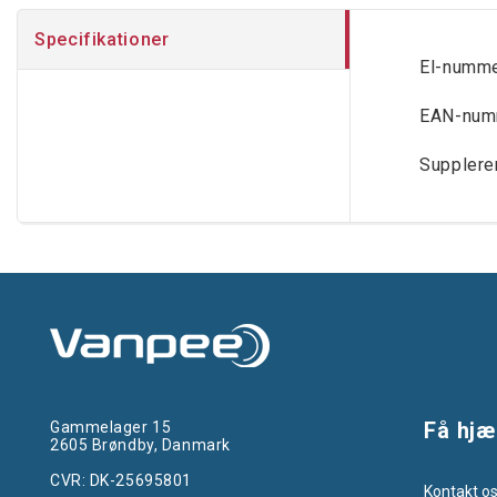
Specifikationer
El-numm
EAN-num
Supplere
Få hjæ
Gammelager 15
2605 Brøndby, Danmark
CVR: DK-25695801
Kontakt o