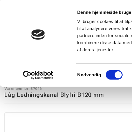
Denne hjemmeside bruger
Vi bruger cookies til at til
til at analysere vores tra
Forside
Produkter
Express levering
Vidensba
partnere inden for sociale
kombinere disse data med a
af deres tjenester.
Restsalg
Kampagnetilbud
Lysstyring
Belysning
T
Tilbehør
Låg Ledningskanal Blyfri B120 mm
Samtykkevalg
Nødvendig
Legrand
Varenummer:
37016
Låg Ledningskanal Blyfri B120 mm