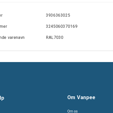
er
3936363025
mer
3245060370169
nde varenavn
RAL7030
Om Vanpee
lp
Om os
s