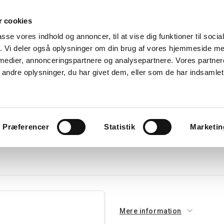
 cookies
Søg
passe vores indhold og annoncer, til at vise dig funktioner til soci
fik. Vi deler også oplysninger om din brug af vores hjemmeside m
nk
Kurser
Referencer
Kontakt os
 medier, annonceringspartnere og analysepartnere. Vores partne
ndre oplysninger, du har givet dem, eller som de har indsamlet 
avlekomponenter
Tavler
Boligtavler
Forgreningsdåser
G
Præferencer
Statistik
Marketin
Mere information