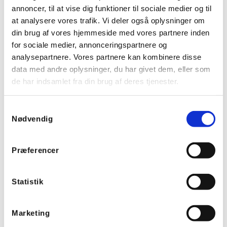
annoncer, til at vise dig funktioner til sociale medier og til
at analysere vores trafik. Vi deler også oplysninger om
din brug af vores hjemmeside med vores partnere inden
Linse 51 til PD PIR sensorer - Kontorlinsen
for sociale medier, annonceringspartnere og
analysepartnere. Vores partnere kan kombinere disse
data med andre oplysninger, du har givet dem, eller som
Varenummer:
8361303151
de har indsamlet fra din brug af deres tjenester.
EAN:
5707205836490
EL nummer:
8824501062
Samtykkevalg
Nødvendig
Præferencer
Statistik
Marketing