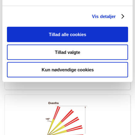
Vis detaljer
Tillad alle cookies
Linse 47 til PD PIR sensorer
Tillad valgte
Varenummer:
8361303147
EL nummer:
8824501130
Kun nødvendige cookies