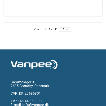
Viser 1 til 12 af 12
15
Gammelager 15
2605 Brøndby, Danmark
CVR: DK-25695801
Tlf.:
+45 44 85 90 00
E-mail:
info@vanpee.dk