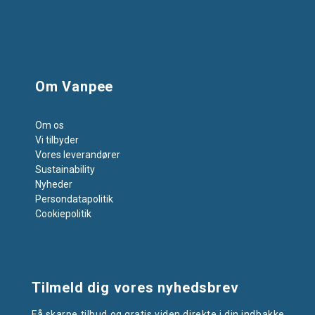
Om Vanpee
Om os
Vi tilbyder
Vores leverandører
Sustainability
Nyheder
Persondatapolitik
Cookiepolitik
Tilmeld dig vores nyhedsbrev
Få skarpe tilbud og gratis viden direkte i din indbakke