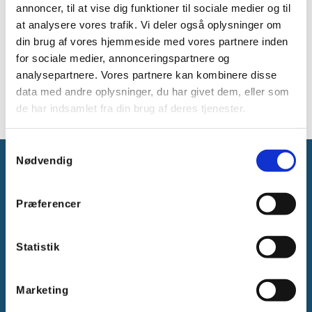
annoncer, til at vise dig funktioner til sociale medier og til
Spændingsområde (input): 220-240V AC, 50Hz
at analysere vores trafik. Vi deler også oplysninger om
Spændingsområde (output): 220-240V AC,
din brug af vores hjemmeside med vores partnere inden
50Hz
for sociale medier, annonceringspartnere og
Maks. strøm (output): 16A
analysepartnere. Vores partnere kan kombinere disse
Maks. effekt (output): 3680W
data med andre oplysninger, du har givet dem, eller som
de har indsamlet fra din brug af deres tjenester.
Samtykkevalg
Nødvendig
Præferencer
Gammelager 15
Statistik
2605 Brøndby, Danmark
CVR: DK-25695801
Marketing
Tlf.:
+45 44 85 90 00
E-mail:
info@vanpee.dk