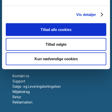
E-mail:
info@vanpee.dk
Vis detaljer
Tillad alle cookies
Tillad valgte
Kun nødvendige cookies
Få hjælp
Kontakt os
Support
Salgs- og Leveringsbetingelser
Miljøbidrag
Retur
Reklamation