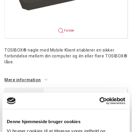
Forstør
TOSIBOX® nøgle med Mobile Klient etablerer en sikker
forbindelse mellem din computer og én eller flere TOSIBOX®
låse.
Mere information
Information
Specifikationer
Dokumenter
Giver fuld synlighed og kontrol over de
netværksenheder, der er forbundet til låsen.
Denne hjemmeside bruger cookies
Forbindelser oprettes gennem en sikker krypteret
Vi bruger cookies til at tilpasse vores indhold og