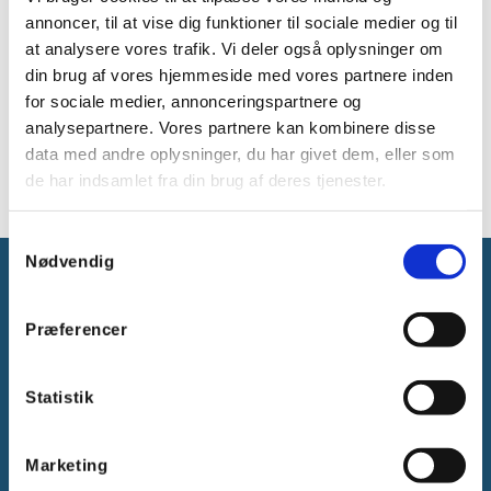
VPN-adgang via internettet eller via andre
annoncer, til at vise dig funktioner til sociale medier og til
almindelige WAN’er og LAN’er. Tilladelser tildeles,
tilbagekaldes og konfigureres nemt.
at analysere vores trafik. Vi deler også oplysninger om
TOSIBOX® Mobile Client giver dig sikker og nem
din brug af vores hjemmeside med vores partnere inden
fjernadgang på farten, ved at aktivere sikre VPN-
for sociale medier, annonceringspartnere og
forbindelser til matchede TOSIBOX® locks ved
hjælp af mobilens Wi-Fi eller mobile
analysepartnere. Vores partnere kan kombinere disse
dataforbindelse.
data med andre oplysninger, du har givet dem, eller som
de har indsamlet fra din brug af deres tjenester.
Samtykkevalg
Nødvendig
Præferencer
Gammelager 15
Statistik
2605 Brøndby, Danmark
CVR: DK-25695801
Marketing
Tlf.:
+45 44 85 90 00