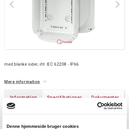
Forstør
med blanke sider, iht. IEC 62208 - IP66.
Mere information
Information
Specifikationer
Dokumenter
EB10G:
Indbygningsmål BxHxD 97 x 150 x 62 mm
Denne hjemmeside bruger cookies