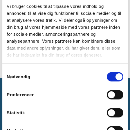
Til montering af udstyr via DIN-skinner eller
Vi bruger cookies til at tilpasse vores indhold og
montageplader (ekstraudstyr)
annoncer, til at vise dig funktioner til sociale medier og til
Med gråt låg
at analysere vores trafik. Vi deler også oplysninger om
Lågskrue til værktøjsåbning
din brug af vores hjemmeside med vores partnere inden
Plomberbare
for sociale medier, annonceringspartnere og
Kassevægge uden udslagsblanketter
analysepartnere. Vores partnere kan kombinere disse
Udvendige beslag for vægmontering
data med andre oplysninger, du har givet dem, eller som
Farve: grå, RAL 7035
de har indsamlet fra din brug af deres tjenester.
Materiale: PC (polycarbonat)
Samtykkevalg
Nødvendig
Præferencer
Statistik
Gammelager 15
2605 Brøndby, Danmark