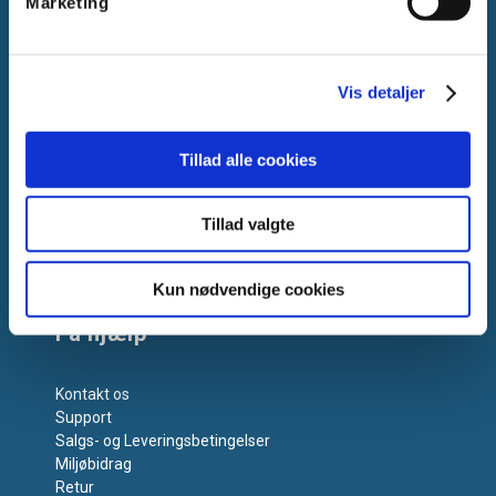
Marketing
CVR: DK-25695801
Tlf.:
+45 44 85 90 00
E-mail:
info@vanpee.dk
Vis detaljer
Tillad alle cookies
Tillad valgte
Kun nødvendige cookies
Få hjælp
Kontakt os
Support
Salgs- og Leveringsbetingelser
Miljøbidrag
Retur