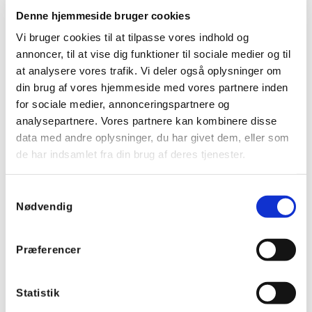
Denne hjemmeside bruger cookies
Vi bruger cookies til at tilpasse vores indhold og
annoncer, til at vise dig funktioner til sociale medier og til
at analysere vores trafik. Vi deler også oplysninger om
din brug af vores hjemmeside med vores partnere inden
for sociale medier, annonceringspartnere og
Hensel EB tom dåse 225x295x122 mm, IP66 - Sort
analysepartnere. Vores partnere kan kombinere disse
data med andre oplysninger, du har givet dem, eller som
Varenummer:
EB35B
de har indsamlet fra din brug af deres tjenester.
EAN:
4012591131557
EL nummer:
8821104129
Samtykkevalg
Nødvendig
Præferencer
Statistik