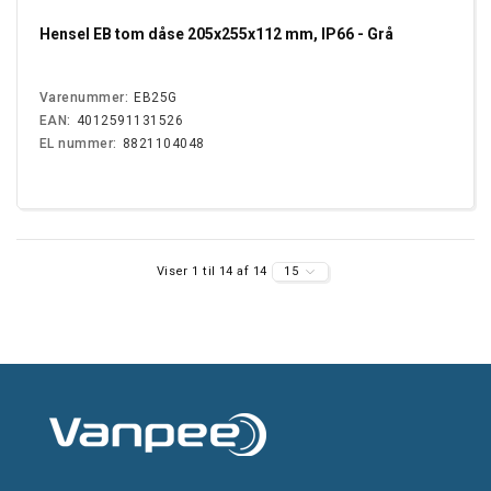
Hensel EB tom dåse 205x255x112 mm, IP66 - Grå
Varenummer:
EB25G
EAN:
4012591131526
EL nummer:
8821104048
Viser 1 til 14 af 14
15