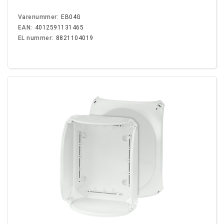
Varenummer:
EB04G
EAN:
4012591131465
EL nummer:
8821104019