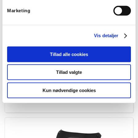
Marketing
Vis detaljer
Tillad alle cookies
Hensel EB tom dåse 130x180x77 mm, IP66 - Sort
Tillad valgte
Varenummer:
EB10B
EAN:
4012591131519
Kun nødvendige cookies
EL nummer:
8821104103