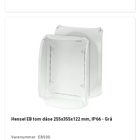
Hensel EB tom dåse 255x355x122 mm, IP66 - Grå
Varenummer:
EB50G