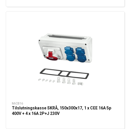
MiCB16
Tilslutningskasse SKRÅ, 150x300x17, 1 x CEE 16A 5p
400V + 4 x 16A 2P+J 230V