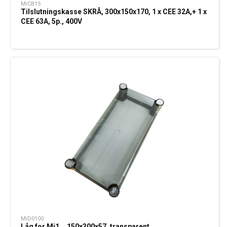
MiCB15
Tilslutningskasse SKRÅ, 300x150x170, 1 x CEE 32A,+ 1 x
CEE 63A, 5p., 400V
MiD0100
Låg for Mi1... 150x300x57, transparent