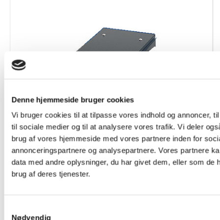
Denne hjemmeside bruger cookies
Vi bruger cookies til at tilpasse vores indhold og annoncer, til
til sociale medier og til at analysere vores trafik. Vi deler o
MiDB15
MI Regntag for 150mm kasse
brug af vores hjemmeside med vores partnere inden for soci
annonceringspartnere og analysepartnere. Vores partnere k
data med andre oplysninger, du har givet dem, eller som de h
brug af deres tjenester.
1
...
45
46
47
48
49
50
Samtykkevalg
Nødvendig