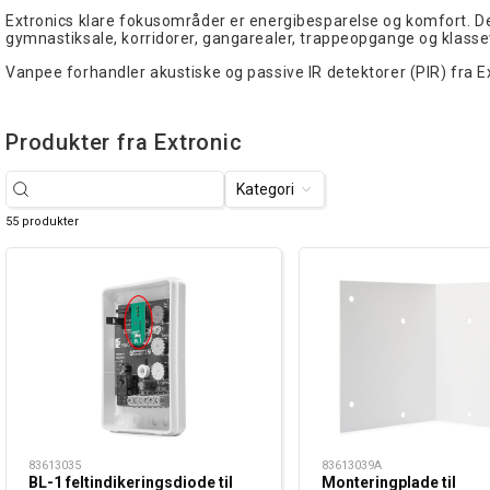
Extronics klare fokusområder er energibesparelse og komfort. Der
gymnastiksale, korridorer, gangarealer, trappeopgange og klasse
Vanpee forhandler akustiske og passive IR detektorer (PIR) fra Ex
Produkter fra Extronic
Kategori
55 produkter
83613035
83613039A
BL-1 feltindikeringsdiode til
Monteringplade til