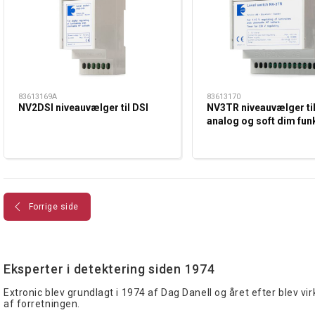
83613169A
83613170
NV2DSI niveauvælger til DSI
NV3TR niveauvælger ti
analog og soft dim fun
Forrige side
Eksperter i detektering siden 1974
Extronic blev grundlagt i 1974 af Dag Danell og året efter blev vi
af forretningen.