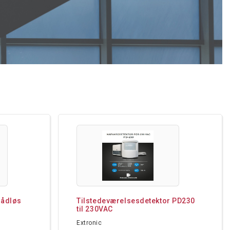
rådløs
Tilstedeværelsesdetektor PD230
til 230VAC
Extronic