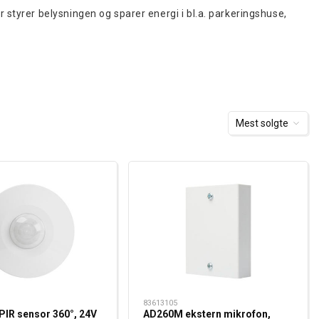
styrer belysningen og sparer energi i bl.a. parkeringshuse,
Mest solgte
83613105
IR sensor 360°, 24V
AD260M ekstern mikrofon,