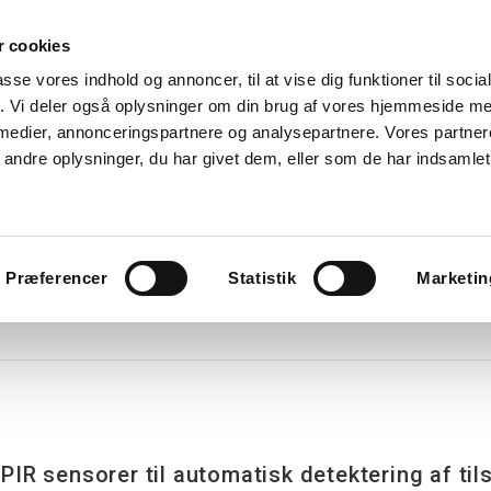
 cookies
Søg
passe vores indhold og annoncer, til at vise dig funktioner til soci
fik. Vi deler også oplysninger om din brug af vores hjemmeside m
nk
Kurser
Referencer
Kontakt os
 medier, annonceringspartnere og analysepartnere. Vores partne
ndre oplysninger, du har givet dem, eller som de har indsamlet 
avlekomponenter
Tavler
Boligtavler
Forgreningsdåser
G
Præferencer
Statistik
Marketin
PIR sensorer til automatisk detektering af ti