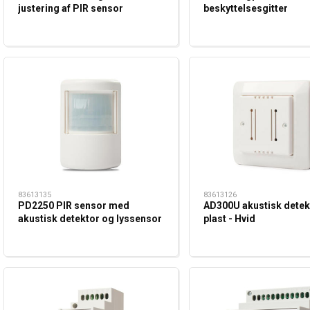
justering af PIR sensor
beskyttelsesgitter
83613135
83613126
PD2250 PIR sensor med
AD300U akustisk detekt
akustisk detektor og lyssensor
plast - Hvid