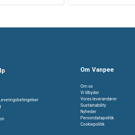
Om Vanpee
lp
Om os
s
Vi tilbyder
Vores leverandører
Leveringsbetingelser
Sustainability
g
Nyheder
Persondatapolitik
on
Cookiepolitik