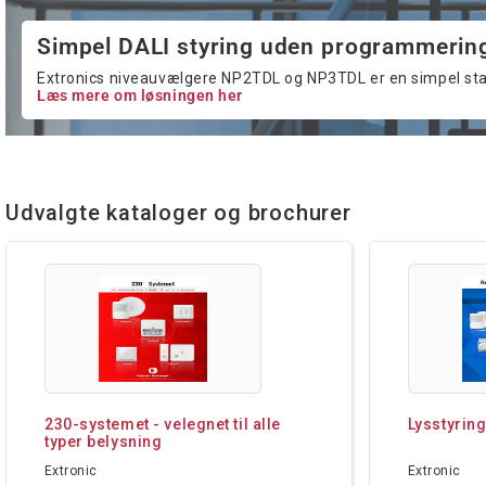
Simpel DALI styring uden programmerin
Extronics niveauvælgere NP2TDL og NP3TDL er en simpel stand
Læs mere om løsningen her
Udvalgte kataloger og brochurer
230-systemet - velegnet til alle
Lysstyrin
typer belysning
Extronic
Extronic