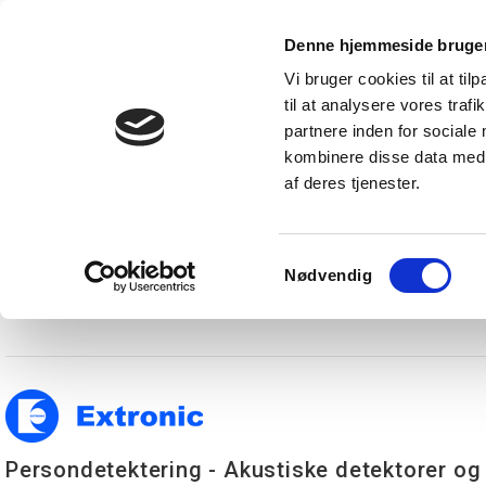
Denne hjemmeside bruger
Vi bruger cookies til at til
til at analysere vores tra
Forside
Produkter
Express levering
Vidensba
partnere inden for sociale
kombinere disse data med a
af deres tjenester.
Restsalg
Kampagnetilbud
Lysstyring
Belysning
T
Vores leverandører
Extronic
Samtykkevalg
Nødvendig
Extronic
Persondetektering - Akustiske detektorer og 