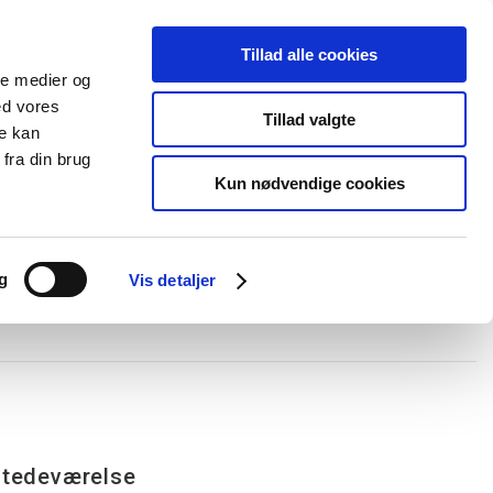
Tillad alle cookies
+45 44 85 90 00
Ny kunde
Log ind
ale medier og
ed vores
Support
Tillad valgte
re kan
fra din brug
Kun nødvendige cookies
elboxe og gel
Ledningskanaler
Opmærkning
Forgreningsmateriel
g
Vis detaljer
lstedeværelse