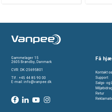
Få hjæ
Gammelager 15
2605 Brøndby, Danmark
CVR: DK-25695801
Kontakt o
Support
Tlf.:
+45 44 85 90 00
E-mail:
info@vanpee.dk
Salgs- og 
Miljøbidra
Retur
Reklamati