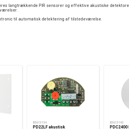
es langtrækkende PIR sensorer og effektive akustiske detektorer 
værelser.
tronic til automatisk detektering af tilstedeværelse.
83613134
83613143
PD22LF akustisk
PDC2400 P