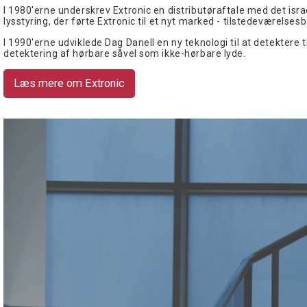
I 1980'erne underskrev Extronic en distributøraftale med det isra
lysstyring, der førte Extronic til et nyt marked - tilstedeværelses
I 1990'erne udviklede Dag Danell en ny teknologi til at detekter
detektering af hørbare såvel som ikke-hørbare lyde.
Læs mere om Extronic