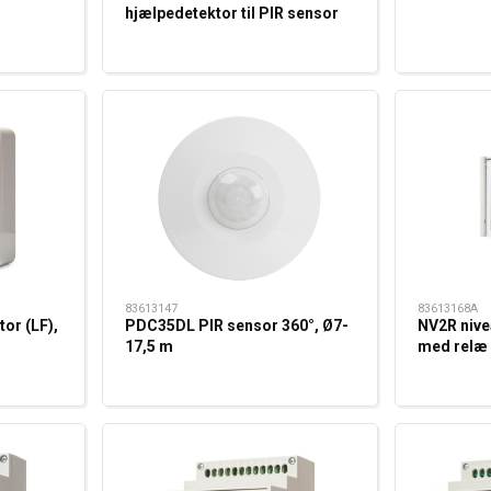
hjælpedetektor til PIR sensor
PD2200
83613147
83613168A
or (LF),
PDC35DL PIR sensor 360°, Ø7-
NV2R nive
17,5 m
med relæ