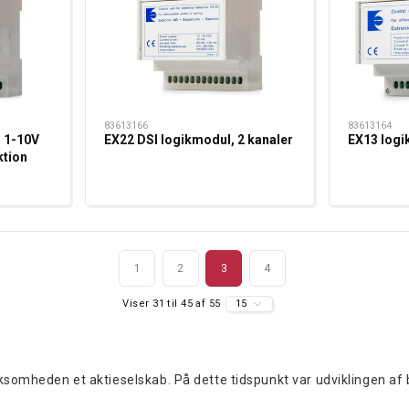
83613166
83613164
l 1-10V
EX22 DSI logikmodul, 2 kanaler
EX13 logi
ktion
1
2
3
4
Viser 31 til 45 af 55
15
rksomheden et aktieselskab. På dette tidspunkt var udviklingen af 