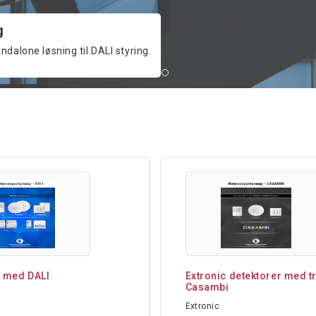
g
alone løsning til DALI styring.
g med DALI
Extronic detektorer med t
Casambi
Extronic