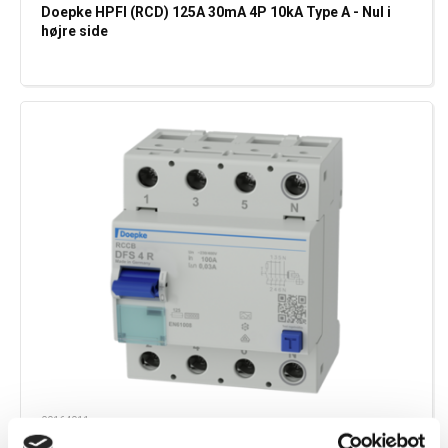
Doepke HPFI (RCD) 125A 30mA 4P 10kA Type A - Nul i
højre side
09164911
Doepke HPFI (RCD) 100A 30mA 4P 10kA Type A - Nul i