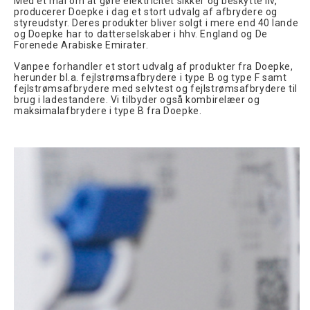
Med et mål om at gøre elektricitet sikker og beskytte liv,
producerer Doepke i dag et stort udvalg af afbrydere og
styreudstyr. Deres produkter bliver solgt i mere end 40 lande
og Doepke har to datterselskaber i hhv. England og De
Forenede Arabiske Emirater.
Vanpee forhandler et stort udvalg af produkter fra Doepke,
herunder bl.a. fejlstrømsafbrydere i type B og type F samt
fejlstrømsafbrydere med selvtest og fejlstrømsafbrydere til
brug i ladestandere. Vi tilbyder også kombirelæer og
maksimalafbrydere i type B fra Doepke.