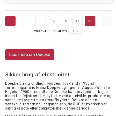
1
...
14
15
16
17
Viser 241 til 249 af 249
15
Læs mere om Doepke
Sikker brug af elektricitet
Doepke blev grundlagt i Norden, Tyskland i 1956 af
forretningsmand Franz Doepke og ingeniør August-Wilhelm
Engels. I 1950'erne udførte Doepke banebrydende arbejde
inden for fejlstrømsbeskyttelse ved at udvikle, producere og
sælge de første fejlstrømsafbrydere. Det var dog en
vanskelig forretning i begyndelsen, da RCD'er hverken var
særlig kendte eller obligatoriske i denne periode.