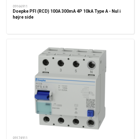
09166911
Doepke PFI (RCD) 100A 300mA 4P 10kA Type A - Nul i
højre side
09174911