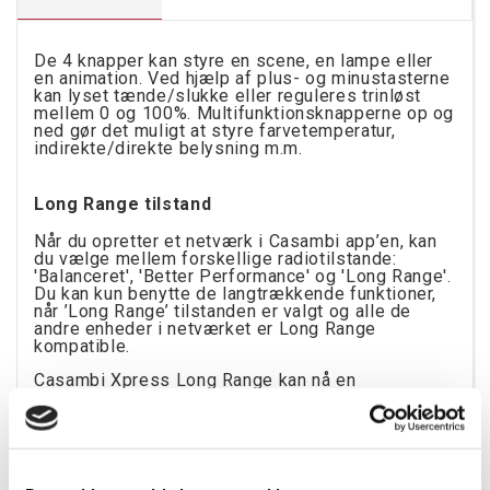
De 4 knapper kan styre en scene, en lampe eller
en animation. Ved hjælp af plus- og minustasterne
kan lyset tænde/slukke eller reguleres trinløst
mellem 0 og 100%. Multifunktionsknapperne op og
ned gør det muligt at styre farvetemperatur,
indirekte/direkte belysning m.m.
Long Range tilstand
Når du opretter et netværk i Casambi app’en, kan
du vælge mellem forskellige radiotilstande:
'Balanceret', 'Better Performance' og 'Long Range'.
Du kan kun benytte de langtrækkende funktioner,
når ’Long Range’ tilstanden er valgt og alle de
andre enheder i netværket er Long Range
kompatible.
Casambi Xpress Long Range kan nå en
rækkevidde på max. 200 meter. Rækkevidden
afhænger af de omgivelser, som enhederne
placeres i og den maksimale rækkevidde kan kun
opnås, hvis der er en god direkte forbindelse
mellem enhederne.