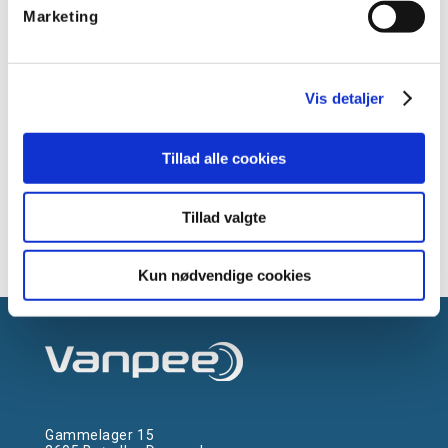
Vægholder for
Marketing
Casambi Xpress panel -
Hvid
Vis detaljer
Tillad alle cookies
Tillad valgte
Kun nødvendige cookies
Gammelager 15