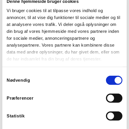
Denne hjemmeside bruger cookies
Tekniske specifikationer:
Vi bruger cookies til at tilpasse vores indhold og
annoncer, til at vise dig funktioner til sociale medier og til
Batteri: CR2430 Lithium knapcellebatteri
at analysere vores trafik. Vi deler også oplysninger om
(inkluderet)
din brug af vores hjemmeside med vores partnere inden
5 års batterilevetid
for sociale medier, annonceringspartnere og
Leveres med en plade til montering på væg
analysepartnere. Vores partnere kan kombinere disse
Farve: hvid
data med andre oplysninger, du har givet dem, eller som
de har indsamlet fra din brug af deres tjenester.
Tilbehør
Samtykkevalg
Nødvendig
Præferencer
Statistik
6166100W